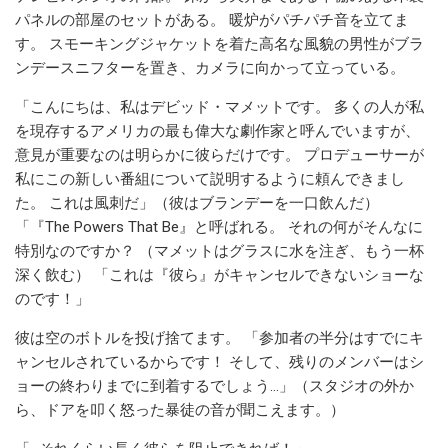
パネルの部屋のセットがある。 暖炉がパチパチ音を立てま
す。 スモーキングジャケットを着た高名な風貌の男性がブラ
ンデースニフターを置き、カメラに向かって立っている。
「こんにちは、私はデビッド・マメットです。 多くの人が私
を現存するアメリカの最も偉大な劇作家と呼んでいますが、
意見が重要なのは明らかに彼らだけです。 プロデューサーが
私にこの新しい番組について説明するように頼んできまし
た。 これは風刺だ」（彼はブランデーを一口飲んだ）
「『The Powers That Be』と呼ばれる。 それの何がそんなに
特別なのですか？ （マメットはグラスに水を注ぎ、もう一杯
深く飲む） 「これは『彼ら』がキャンセルできないショーな
のです！」
彼は空のボトルを投げ捨てます。 「参加者の半分はすでにキ
ャンセルされているからです！ そして、残りのメンバーはシ
ョーの終わりまでに到着するでしょう…」（スタジオの外か
ら、ドアを叩く怒った暴徒の音が聞こえます。）