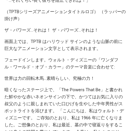
「…それくらい長く彼らを阻止できれば！」
（TPTBシリーズアニメーションタイトルロゴ） （ラッパーの
掛け声）
ザ・パワーズ…それは！ ザ・パワーズ…それは！
画面上では、TPTB はハリウッド サインのような山脈の前に
巨大なアニメーション文字として表示されます。
フェードインします。ウォルト・ディズニーの「ワンダフ
ル・ワールド・オブ・カラー」のテーマ音楽に合わせて:
世界は力の回転木馬…素晴らしい、究極の力！
暗くなったステージ上で、「The Powers That Be」と書かれ
た鮮やかな赤いネオンサインの下で、かつてはお気に入りの
叔父のように親しまれていた口ひげを生やした中年男性がス
ポットライトを浴びます。 「こんにちは、私はウォルト・デ
ィズニーです。 ご存知のとおり、私は 1966 年に亡くなりま
した。ご想像のとおり、私は最近、墓の中で寝返りをするこ