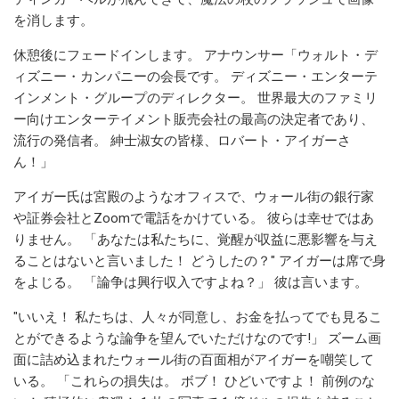
を消します。
休憩後にフェードインします。 アナウンサー「ウォルト・デ
ィズニー・カンパニーの会長です。 ディズニー・エンターテ
インメント・グループのディレクター。 世界最大のファミリ
ー向けエンターテイメント販売会社の最高の決定者であり、
流行の発信者。 紳士淑女の皆様、ロバート・アイガーさ
ん！」
アイガー氏は宮殿のようなオフィスで、ウォール街の銀行家
や証券会社とZoomで電話をかけている。 彼らは幸せではあ
りません。 「あなたは私たちに、覚醒が収益に悪影響を与え
ることはないと言いました！ どうしたの？" アイガーは席で身
をよじる。 「論争は興行収入ですよね？」 彼は言い​​ます。
"いいえ！ 私たちは、人々が同意し、お金を払ってでも見るこ
とができるような論争を望んでいただけなのです!」 ズーム画
面に詰め込まれたウォール街の百面相がアイガーを嘲笑して
いる。 「これらの損失は。 ボブ！ ひどいですよ！ 前例のな