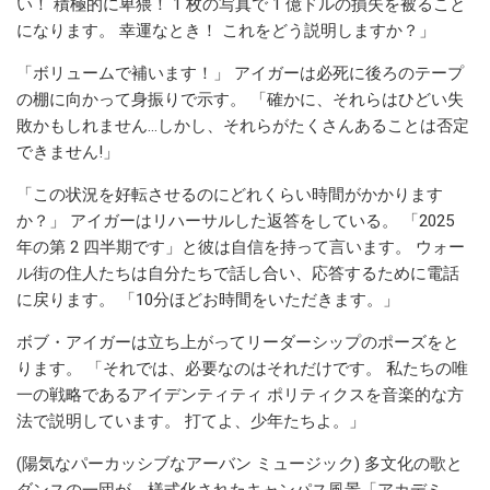
い！ 積極的に卑猥！ 1 枚の写真で 1 億ドルの損失を被ること
になります。 幸運なとき！ これをどう説明しますか？」
「ボリュームで補います！」 アイガーは必死に後ろのテープ
の棚に向かって身振りで示す。 「確かに、それらはひどい失
敗かもしれません…しかし、それらがたくさんあることは否定
できません!」
「この状況を好転させるのにどれくらい時間がかかります
か？」 アイガーはリハーサルした返答をしている。 「2025
年の第 2 四半期です」と彼は自信を持って言います。 ウォー
ル街の住人たちは自分たちで話し合い、応答するために電話
に戻ります。 「10分ほどお時間をいただきます。」
ボブ・アイガーは立ち上がってリーダーシップのポーズをと
ります。 「それでは、必要なのはそれだけです。 私たちの唯
一の戦略であるアイデンティティ ポリティクスを音楽的な方
法で説明しています。 打てよ、少年たちよ。」
(陽気なパーカッシブなアーバン ミュージック) 多文化の歌と
ダンスの一団が、様式化されたキャンパス風景「アカデミ