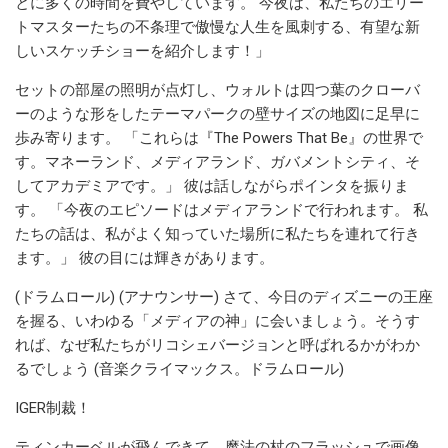
とに多くの時間を費やしています。 今夜は、私たちのエリー
トマスターたちの不条理で傲慢な人生を風刺する、有望な新
しいスケッチショーを紹介します！」
セットの部屋の照明が点灯し、ウォルトは四つ葉のクローバ
ーのような形をしたテーマパークの壁サイズの地図に足早に
歩み寄ります。 「これらは『The Powers That Be』の世界で
す。マネーランド、メディアランド、ガバメントシティ、そ
してアカデミアです。」 彼は話しながらポインタを振りま
す。 「今夜のエピソードはメディアランドで行われます。 私
たちの話は、私がよく知っていた場所に私たちを連れて行き
ます。」 彼の目には輝きがあります。
(ドラムロール) (アナウンサー) さて、今日のディズニーの王座
を握る、いわゆる「メディアの神」に会いましょう。そうす
れば、なぜ私たちがリコシェバージョンと呼ばれるかがわか
るでしょう (音楽クライマックス。ドラムロール)
IGER制裁！
ティンカーベルが飛んできて、魔法の杖のフラッシュで画像