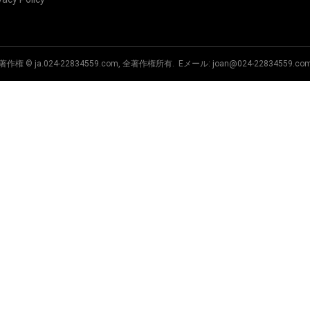
著作権 © ja.024-22834559.com, 全著作権所有. Eメール:
joan@024-22834559.co