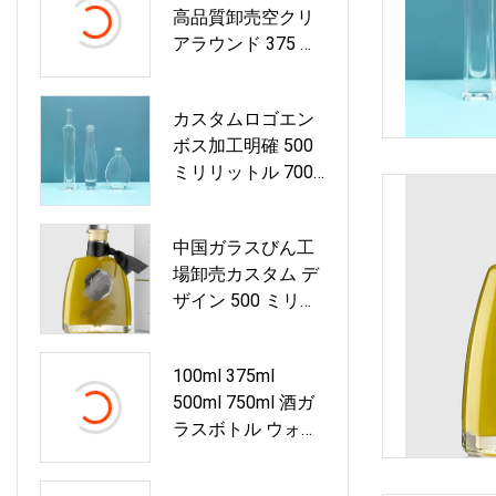
高品質卸売空クリ
アラウンド 375 ミ
リリットル 500 ミ
リリットル 750 ミ
カスタムロゴエン
リリットルガラス
ボス加工明確 500
ボトルワインボト
ミリリットル 700
ルウォッカジンラ
ミリリットル 750
ムアルコールウイ
ミリリットルラム/
スキーテキーラブ
中国ガラスびん工
テキーラ/ジン/ブ
ランデー
場卸売カスタム デ
ランデー/ラム/ウ
ザイン 500 ミリリ
イスキー/ウォッカ
ットル 750 ミリリ
スピリッツガラス
ットル明確な空の
ボトル
100ml 375ml
ジン ウイスキー酒
500ml 750ml 酒ガ
ブランデー ウォッ
ラスボトル ウォッ
カ ワイン グラス
カ ジン ウイスキー
ボトル
ラム用 コルク付き