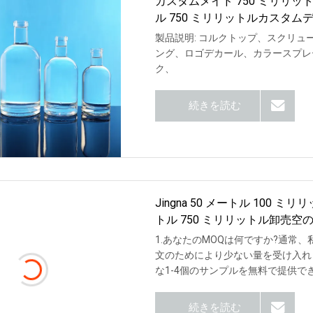
カスタムメイド 750 ミリリ
ル 750 ミリリットルカスタム
ーラガラスボトル
製品説明: コルクトップ、スクリ
ング、ロゴデカール、カラースプレ
ク、
続きを読む
Jingna 50 メートル 100 ミ
トル 750 ミリリットル卸売
スボトルコルクストッパー
1.あなたのMOQは何ですか?通常
文のためにより少ない量を受け入れ
な1-4個のサンプルを無料で提供で
続きを読む