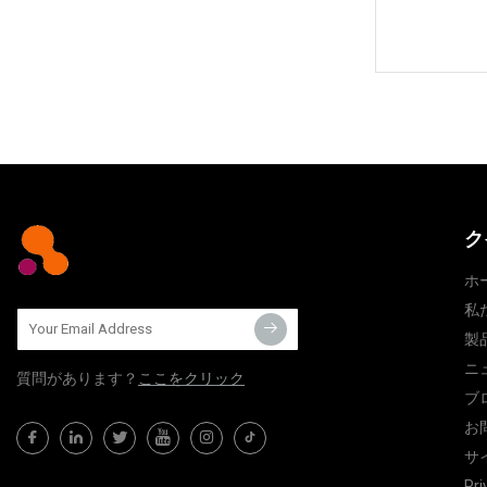
ク
ホ
私
製
ニ
質問​​があります？
ここをクリック
ブ
お
サ
Pri