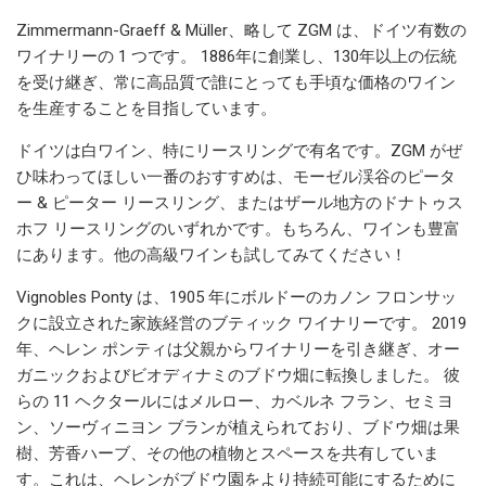
Zimmermann-Graeff & Müller、略して ZGM は、ドイツ有数の
ワイナリーの 1 つです。 1886年に創業し、130年以上の伝統
を受け継ぎ、常に高品質で誰にとっても手頃な価格のワイン
を生産することを目指しています。
ドイツは白ワイン、特にリースリングで有名です。ZGM がぜ
ひ味わってほしい一番のおすすめは、モーゼル渓谷のピータ
ー & ピーター リースリング、またはザール地方のドナトゥス
ホフ リースリングのいずれかです。もちろん、ワインも豊富
にあります。他の高級ワインも試してみてください！
Vignobles Ponty は、1905 年にボルドーのカノン フロンサッ
クに設立された家族経営のブティック ワイナリーです。 2019
年、ヘレン ポンティは父親からワイナリーを引き継ぎ、オー
ガニックおよびビオディナミのブドウ畑に転換しました。 彼
らの 11 ヘクタールにはメルロー、カベルネ フラン、セミヨ
ン、ソーヴィニヨン ブランが植えられており、ブドウ畑は果
樹、芳香ハーブ、その他の植物とスペースを共有していま
す。これは、ヘレンがブドウ園をより持続可能にするために