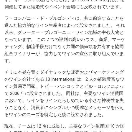
開催してきた結婚式やイベント会場にも反映されています。
ラ・コンパニー・ド・ブルゴンディは、共に前進することを
選んだ協力的なワイン生産者によって設立されました。 それ
以来、グレーター・ブルゴーニュ・ワイン地域の中心人物と
なっています。 この 7 つの評判の高いハウス、商業、マーケ
ティング、物流手段だけでなく共通の価値観を共有する協同
組合ワイナリーが、協力してワインの宣伝に取り組んでいま
す。
チリに本拠を置くダイナミックな販売およびマーケティング
のワイン会社である 10 International は、2 人の経験豊富なワ
イン貿易専門家、トビー・ハンコックとビル・ロルフによっ
て 2006 年に設立されました。 同社は、主要なワイン消費国
において、ワインをワインたらしめている小さな神秘性を失
うことなく、消費者にシンプルかつ明確なメッセージを伝え
るワインのニーズを特定した後に設立されました。
現在、チームは 12 名に成長し、主要なワイン生産国 10 か国