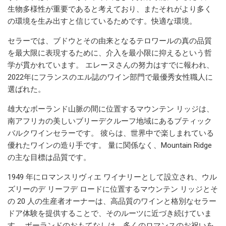
生物多様性が重要であると考えており、またそれがより多く
の環境を生み出すと信じているためです。快適な環境。
セラーでは、ブドウとその由来となるテロワールの真の品質
を最大限に表現するために、介入を最小限に抑えるという哲
学が貫かれています。 エレーヌさんの努力はすでに報われ、
2022年にフランスのエル誌のワイン部門で最優秀女性職人に
選ばれた。
雄大なボーランド山脈の間に位置するマウンテン リッジは、
南アフリカの美しいブリーデクルーフ地域にあるブティック
バルクワインセラーです。 彼らは、世界中で楽しまれている
優れたワインの造り手です。 量に関係なく、Mountain Ridge
の主な目標は品質です。
1949 年にロマンスリヴィエ ワイナリーとして設立され、ウル
ズリーのデ リーフデ ロードに位置するマウンテン リッジとそ
の 20 人の生産者オーナーは、高品質のワインと格別なセラー
ドア体験を提供することで、そのルーツに近づき続けていま
す。 ボーランドのおもてなしは、多くのロマンスのお祝いを