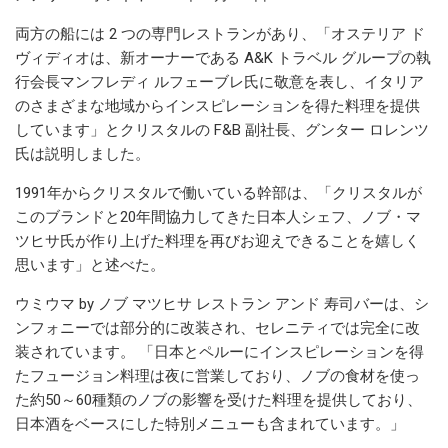
両方の船には 2 つの専門レストランがあり、「オステリア ド
ヴィディオは、新オーナーである A&K トラベル グループの執
行会長マンフレディ ルフェーブレ氏に敬意を表し、イタリア
のさまざまな地域からインスピレーションを得た料理を提供
しています」とクリスタルの F&B 副社長、グンター ロレンツ
氏は説明しました。
1991年からクリスタルで働いている幹部は、「クリスタルが
このブランドと20年間協力してきた日本人シェフ、ノブ・マ
ツヒサ氏が作り上げた料理を再びお迎えできることを嬉しく
思います」と述べた。
ウミウマ by ノブ マツヒサ レストラン アンド 寿司バーは、シ
ンフォニーでは部分的に改装され、セレニティでは完全に改
装されています。 「日本とペルーにインスピレーションを得
たフュージョン料理は夜に営業しており、ノブの食材を使っ
た約50～60種類のノブの影響を受けた料理を提供しており、
日本酒をベースにした特別メニューも含まれています。」