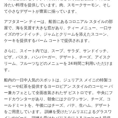
冷たい料理を提供しています。肉、スモークサーモン、そし
て小さなデザートが豊富に揃っています。
アフタヌーン ティーは、船首にあるコロニアル スタイルの部
屋で、海を見渡す大きな窓があり、ティー メニュー、一口サ
イズのサンドイッチ、ジャムとクリームを添えたスコーン、
ケーキを提供するパーム コートで提供されます。
さらに、スイート内では、スープ、サラダ、サンドイッチ、
ピザ、パスタ、ハンバーガー、デザート、チーズ、アイスク
リーム、フルーツなどのメニューを 24 時間ご利用いただけま
す。
船内の一日中人気のスポットは、ジュリアス メイニの特製コ
ーヒーや紅茶を提供するヨーロピアン スタイルのコーヒー バ
ー兼カフェとして全面改装されたザ ビストロです。 中央にフ
ードカウンターがあり、朝食にはクロワッサン、チーズ、コ
ールドミートを、午後にはチーズ、パテ、生ハム、デザート
をご用意しています。 訓練を受けたソムリエによるグラスワ
インやビール、訓練を受けたバリスタによるコーヒーも提供