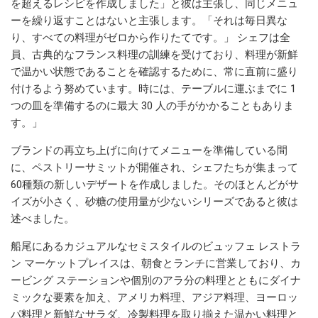
を超えるレシピを作成しました」と彼は主張し、同じメニュ
ーを繰り返すことはないと主張します。「それは毎日異な
り、すべての料理がゼロから作りたてです。」 シェフは全
員、古典的なフランス料理の訓練を受けており、料理が新鮮
で温かい状態であることを確認するために、常に直前に盛り
付けるよう努めています。時には、テーブルに運ぶまでに 1
つの皿を準備するのに最大 30 人の手がかかることもありま
す。」
ブランドの再立ち上げに向けてメニューを準備している間
に、ペストリーサミットが開催され、シェフたちが集まって
60種類の新しいデザートを作成しました。そのほとんどがサ
イズが小さく、砂糖の使用量が少ないシリーズであると彼は
述べました。
船尾にあるカジュアルなセミスタイルのビュッフェ レストラ
ン マーケットプレイスは、朝食とランチに営業しており、カ
ービング ステーションや個別のアラ分の料理とともにダイナ
ミックな要素を加え、アメリカ料理、アジア料理、ヨーロッ
パ料理と新鮮なサラダ、冷製料理を取り揃えた温かい料理と