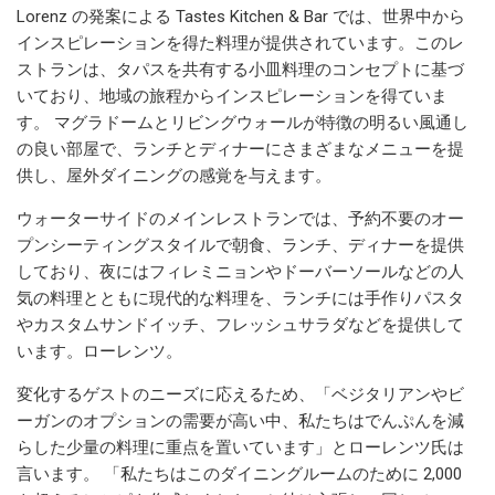
Lorenz の発案による Tastes Kitchen & Bar では、世界中から
インスピレーションを得た料理が提供されています。このレ
ストランは、タパスを共有する小皿料理のコンセプトに基づ
いており、地域の旅程からインスピレーションを得ていま
す。 マグラドームとリビングウォールが特徴の明るい風通し
の良い部屋で、ランチとディナーにさまざまなメニューを提
供し、屋外ダイニングの感覚を与えます。
ウォーターサイドのメインレストランでは、予約不要のオー
プンシーティングスタイルで朝食、ランチ、ディナーを提供
しており、夜にはフィレミニョンやドーバーソールなどの人
気の料理とともに現代的な料理を、ランチには手作りパスタ
やカスタムサンドイッチ、フレッシュサラダなどを提供して
います。ローレンツ。
変化するゲストのニーズに応えるため、「ベジタリアンやビ
ーガンのオプションの需要が高い中、私たちはでんぷんを減
らした少量の料理に重点を置いています」とローレンツ氏は
言います。 「私たちはこのダイニングルームのために 2,000