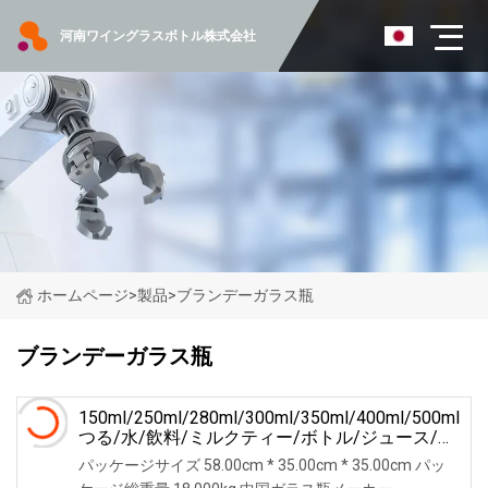
河南ワイングラスボトル株式会社
ホームページ
>
製品
>
ブランデーガラス瓶
ブランデーガラス瓶
150ml/250ml/280ml/300ml/350ml/400ml/500ml
つる/水/飲料/ミルクティー/ボトル/ジュース/ブ
ランデー/ビール/化粧品/ウイスキー/香水/エッ
パッケージサイズ 58.00cm * 35.00cm * 35.00cm パッ
センシャルオイルガラスボトルメーカー