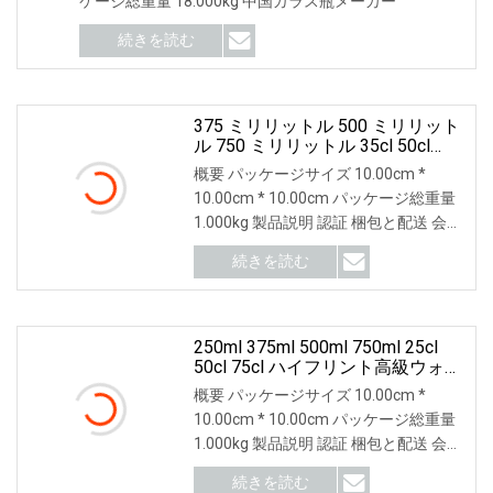
ケージ総重量 18.000kg 中国ガラス瓶メーカー
続きを読む
375 ミリリットル 500 ミリリット
ル 750 ミリリットル 35cl 50cl
75cl ハイフリントウイスキーブラ
概要 パッケージサイズ 10.00cm *
ンデー Xo ウォッカ Teliqula スピ
10.00cm * 10.00cm パッケージ総重量
リットリキュールラムワインシャ
1.000kg 製品説明 認証 梱包と配送 会社
ンパンガラスボトルコルクキャッ
プスクリューキャップ用
概要 上海ビスタパッケージング有限公
続きを読む
司は専門です
250ml 375ml 500ml 750ml 25cl
50cl 75cl ハイフリント高級ウォッ
カ蒸留酒ラムテキーラブランデー
概要 パッケージサイズ 10.00cm *
ウイスキーワイングラスボトルス
10.00cm * 10.00cm パッケージ総重量
クリューキャップコルクキャップ
1.000kg 製品説明 認証 梱包と配送 会社
ゴールドデカール印刷
概要 上海ビスタパッケージング有限公
続きを読む
司は専門です