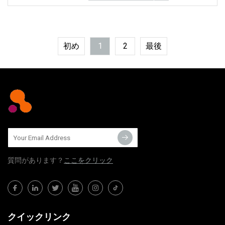
ズしてください
初め
1
2
最後
質問​​があります？
ここをクリック
クイックリンク