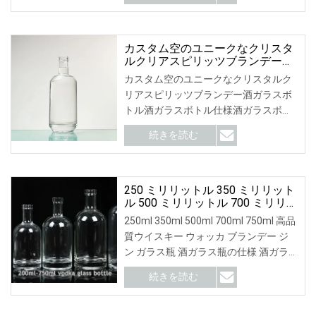
カスタム空のユニークなクリスタ
ルクリアスピリッツブランデー酒
ガラスボトル
カスタム空のユニークなクリスタルク
リアスピリッツブランデー酒ガラスボ
トル酒ガラスボトル仕様酒ガラスボト
ルディスプレイシーリングタイプ梱包
続きを読む
と配送ボトルは次のように梱包されて
います
250 ミリリットル 350 ミリリット
ル 500 ミリリットル 700 ミリリッ
トル 750 ミリリットル高品質ウイ
250ml 350ml 500ml 700ml 750ml 高品
スキーウォッカブランデージンガ
質ウイスキー ウォッカ ブランデー ジ
ラスボトル
ン ガラス瓶 酒ガラス瓶の仕様 酒ガラ
ス瓶の表示 密封タイプ 梱包と出荷 ボ
続きを読む
トルは梱包されています