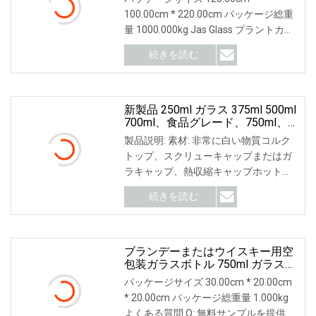
ォッカジンウイスキーラムガラス
100.00cm * 220.00cm パッケージ総重
ボトル
量 1000.000kg Jas Glass プラントカバ
ー 140 エーカー、520 人の従業員、19
続きを読む
生産ライン: 自動、半、手動操作 私た
ち
新製品 250ml ガラス 375ml 500ml
700ml、食品グレード、750ml、
空ボトル スピリッツボトル/ウイ
製品説明: 素材: 非常に白い物質コルク
スキーボトル/シーバスボトル/ワ
トップ、スクリューキャップまたはガ
インボトル/ウォッカボトル/ブラ
ラキャップ、熱収縮キャップホットス
ンデーボトル
タンピング、ロゴデカール、カラース
続きを読む
プレー、電気メッキ、マット環境
ブランデーまたはウイスキー用空
包装ガラスボトル 750ml ガラスコ
ルク付き
パッケージサイズ 30.00cm * 20.00cm
* 20.00cm パッケージ総重量 1.000kg
よくある質問 Q: 無料サンプルを提供し