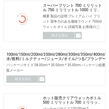
スーパーフリント 700 ミリリット
ル 750 ミリリットル 1000 ミリリ
ットルウォッカジンラムウイスキ
概要 製品の説明 プレミアム ハイ フリ
ーブランデー酸素ガラス酒ボトル
ント 競争力のある価格ラウンド 750ml
ウォッカ ボトル 詳細写真 お客様のご
要望に応じてガラス ボトルをカスタマ
続きを読む
イズできます。 お揃いのボトルキャッ
プもございます。
100ml/150ml/200ml/250ml/280ml/300ml/350ml/400ml/5
水/飲料/ミルクティー/ジュース/オイル/つる/ブランデー
ガラス瓶メーカー
パッケージサイズ 58.00cm * 35.00cm * 35.00cm パッケージ総重量
瓶メーカー
続きを読む
ホット販売クリアウォッカボトル
500 ミリリットル 700 ミリリット
ル 750 ミリリットルブランデーウ
パッケージサイズ 120.00cm *