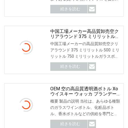
ていますが、どうすればサンプルを入
続きを読む
手できますか? A: はい、無料サンプル
を提供させていた
中国工場メーカー高品質卸売空ク
リアラウンド 375 ミリリットル
500 ミリリットル 750 ミリリット
中国工場メーカーの高品質卸売空クリ
ルガラスボトルワインボトルウォ
アラウンド 375 ミリリットル 500 ミリ
ッカジンラムアルコールウイスキ
リットル 750 ミリリットルガラスボト
ーテキーラブランデー
ルワインボトルウォッカジンラム酒ア
続きを読む
ルコールウイスキーテキーラブランデ
ー梱包と配送ボトルが梱包されていま
す
OEM 空の高品質透明酒ボトル Xo
ウイスキー ウォッカ ブランデー
ジン テキーラ ガラス瓶
概要 製品の説明 当社は、あらゆる種類
のガラスワインボトル、化粧品ボト
ル、香水ボトルなどの供給を専門とし
ています。 自分のガラス瓶をカスタマ
続きを読む
イズしたい場合は、自由にカスタマイ