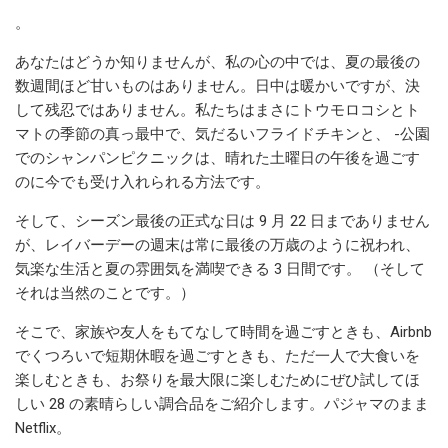
。
あなたはどうか知りませんが、私の心の中では、夏の最後の
数週間ほど甘いものはありません。日中は暖かいですが、決
して残忍ではありません。私たちはまさにトウモロコシとト
マトの季節の真っ最中で、気だるいフライドチキンと、 -公園
でのシャンパンピクニックは、晴れた土曜日の午後を過ごす
のに今でも受け入れられる方法です。
そして、シーズン最後の正式な日は 9 月 22 日までありません
が、レイバーデーの週末は常に最後の万歳のように祝われ、
気楽な生活と夏の雰囲気を満喫できる 3 日間です。 （そして
それは当然のことです。）
そこで、家族や友人をもてなして時間を過ごすときも、Airbnb
でくつろいで短期休暇を過ごすときも、ただ一人で大食いを
楽しむときも、お祭りを最大限に楽しむためにぜひ試してほ
しい 28 の素晴らしい調合品をご紹介します。パジャマのまま
Netflix。