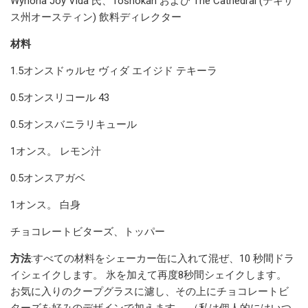
Wynona Joy Vida 氏、Toshokan および The Cathedral (テキサ
ス州オースティン) 飲料ディレクター
材料
1.5オンスドゥルセ ヴィダ エイジド テキーラ
0.5オンスリコール 43
0.5オンスバニラリキュール
1オンス。 レモン汁
0.5オンスアガベ
1オンス。 白身
チョコレートビターズ、トッパー
方法
:
すべての材料をシェーカー缶に入れて混ぜ、10 秒間ドラ
イシェイクします。 氷を加えて再度8秒間シェイクします。
お気に入りのクープグラスに濾し、その上にチョコレートビ
ターズを好みのデザインで加えます。 （私は個人的にはいつ