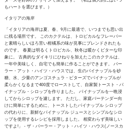
もハートを選びます。）
イタリアの海岸
「イタリアの海岸は夏、春、9月に最適で、いつまでも思い出
に残る場所です。 このカクテルは、トロピカルなフレーバー
と素晴らしいほろ苦い柑橘系の味が見事にブレンドされたも
のです。 春夏は明るくトロピカル、秋冬は暖かくビターな印
象に。 古典的なダイキリにひねりを加えたこのカクテルは、
一年中美味しく、自宅でも簡単に作ることができます。 パー
ラー・アット・ハイツ・ハウスでは、生のパイナップルを砂
糖、水、少量のアンゴスチュラ・ビターズでパイナップルが
柔らかくなるまで400度でローストして、自家製トースト・パ
イナップル・シロップを作りました。 パイナップルを一晩浸
してからシロップを濾します。 ただし、家庭バーテンダー向
けに簡単にするために、トーストしたパイナップル シロップ
の代わりに、新鮮なパイナップル ジュースとシンプルなシロ
ップを使用するレシピを採用しました。 相変わらず美味しい
ですよ!」 - ザ・パーラー・アット・ハイツ・ハウス(ノースカ