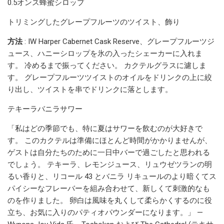
0.5オンス蜂蜜シロップ
トリミングしたグレープフルーツのツイスト、飾り
方法
: IW Harper Cabernet Cask Reserve、グレープフルーツジ
ュース、ハニーシロップを氷の入ったシェーカーに入れま
す。 冷めるまで振ってください。 カクテルグラスに濾しま
す。 グレープフルーツツイストのオイルをドリンクの上に絞
り出し、ツイストを串でドリンクに落とします。
テキーラバニラサワー
「私はどの季節でも、特に夏はサワーを飲むのが大好きで
す。 このカクテルは準備にほとんど時間がかかりませんが、
ゲストは自分たちのために一日中バーで過ごしたと思われる
でしょう。 テキーラ、レモンジュース、リュウゼツランの明
るい香りと、リコール 43 とバニラ リキュールのより暗くてス
パイシーなフレーバーを組み合わせて、新しくて刺激的なも
のを作りました。 卵白は風味を丸くして柔らかくするのに役
立ち、お気に入りのパティオパウンダーになります。」 —