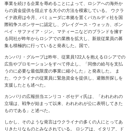
事業を続ける企業を辱めることによって、ロシアへの海外か
らの資金提供を阻止する大小の方法を模索している。 ウクラ
イナ政府は今月、バミューダに本拠を置くバカルディ社を国
際戦争スポンサーに認定し、グレイグース・ウォッカ、ボン
ベイ・サファイア・ジン、マティーニなどのブランドを擁す
る同社が昨年からロシアでの業務を拡大し、新規従業員の募
集も積極的に行っていると発表した。国で。
カンパリ・グループは昨年、従業員122人を抱えるロシアでの
広告やプロモーションをすべて停止し、「同僚の給与を支払
うのに必要な最低限度の事業に縮小した」と発表した。 ま
た、ウクライナの従業員に緊急資金を提供し、避難所探しを
支援したとも述べた。
カンパリの広報担当エンリコ・ボセディ氏は、「われわれの
立場は、戦争が始まって以来、われわれが公に表明してきた
ものである」と述べた。
しかし、そのような発言はウクライナの多くの人にとってあ
りきたりなものとみなされている。 ロシアは、イタリア、ド