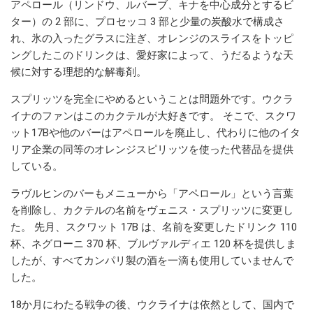
アペロール（リンドウ、ルバーブ、キナを中心成分とするビ
ター）の 2 部に、プロセッコ 3 部と少量の炭酸水で構成さ
れ、氷の入ったグラスに注ぎ、オレンジのスライスをトッピ
ングしたこのドリンクは、愛好家によって、うだるような天
候に対する理想的な解毒剤。
スプリッツを完全にやめるということは問題外です。ウクラ
イナのファンはこのカクテルが大好きです。 そこで、スクワ
ット17Bや他のバーはアペロールを廃止し、代わりに他のイタ
リア企業の同等のオレンジスピリッツを使った代替品を提供
している。
ラヴルヒンのバーもメニューから「アペロール」という言葉
を削除し、カクテルの名前をヴェニス・スプリッツに変更し
た。 先月、スクワット 17B は、名前を変更したドリンク 110
杯、ネグローニ 370 杯、ブルヴァルディエ 120 杯を提供しま
したが、すべてカンパリ製の酒を一滴も使用していませんで
した。
18か月にわたる戦争の後、ウクライナは依然として、国内で