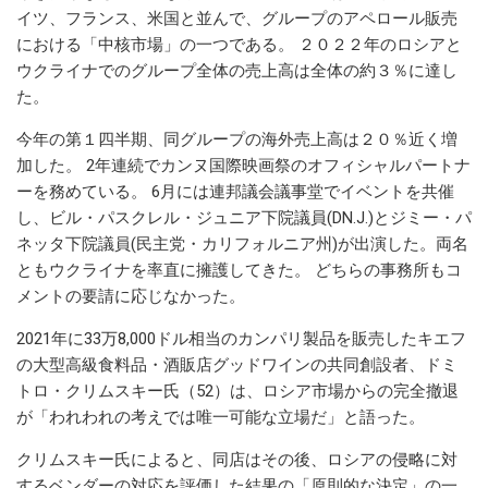
イツ、フランス、米国と並んで、グループのアペロール販売
における「中核市場」の一つである。 ２０２２年のロシアと
ウクライナでのグループ全体の売上高は全体の約３％に達し
た。
今年の第１四半期、同グループの海外売上高は２０％近く増
加した。 2年連続でカンヌ国際映画祭のオフィシャルパートナ
ーを務めている。 6月には連邦議会議事堂でイベントを共催
し、ビル・パスクレル・ジュニア下院議員(DN.J.)とジミー・パ
ネッタ下院議員(民主党・カリフォルニア州)が出演した。両名
ともウクライナを率直に擁護してきた。 どちらの事務所もコ
メントの要請に応じなかった。
2021年に33万8,000ドル相当のカンパリ製品を販売したキエフ
の大型高級食料品・酒販店グッドワインの共同創設者、ドミ
トロ・クリムスキー氏（52）は、ロシア市場からの完全撤退
が「われわれの考えでは唯一可能な立場だ」と語った。
クリムスキー氏によると、同店はその後、ロシアの侵略に対
するベンダーの対応を評価した結果の「原則的な決定」の一