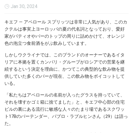
Jan 30, 2024
キエフ — アペロール スプリッツは非常に人気があり、このカ
クテルは事実上ヨーロッパの夏の代名詞となっており、愛好
家がパティオやバーのトップの周りに詰めかけて、オレンジ
色の泡立つ食前酒をがぶ飲みしています。
しかしウクライナでは、このブランドのオーナーであるイタ
リアに本拠を置くカンパリ・グループがロシアでの営業を継
続するという決定を理由に、かつてこの典型的な飲み物を提
供していた多くのバーが現在、この飲み物をボイコットして
いる。
「私たちはアペロールの名前が入ったグラスを持っていて、
それを壊すかゴミ箱に捨てました」と、キエフ中心部の住宅
ビルの裏にある流行に敏感な人々のたまり場であるスクワッ
ト17Bのバーテンダー、パブロ・ラブルヒンさん（29）は語っ
た。