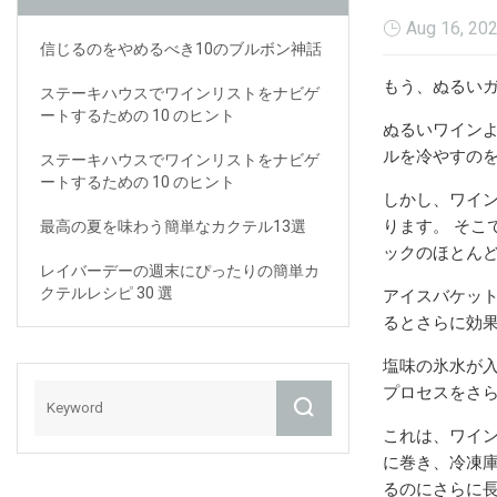
Aug 16, 20
信じるのをやめるべき10のブルボン神話
もう、ぬるい
ステーキハウスでワインリストをナビゲ
ートするための 10 のヒント
ぬるいワイン
ルを冷やすの
ステーキハウスでワインリストをナビゲ
ートするための 10 のヒント
しかし、ワイ
ります。 そこ
最高の夏を味わう簡単なカクテル13選
ックのほとん
レイバーデーの週末にぴったりの簡単カ
クテルレシピ 30 選
アイスバケット
るとさらに効果
塩味の氷水が入
プロセスをさ
これは、ワイ
に巻き、冷凍庫
るのにさらに