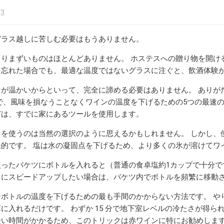
23
ガラス越しに苦しむ必要はもうありません。
よりまずいものはほとんどありません。 ホステスへの贈り物を開け
を忘れた場合でも、最適な温度ではないグラスに注ぐと、飲酒体験
ンが温かいからといって、完全に諦める必要はありません。 ありが
で、風味を損なうことなくワインの温​​度を下げるための5つの最速
どは、すでに家にあるツールを使用します。
を使うのは当然の選択のように思えるかもしれません。 しかし、
的です。 塩は水の凝固点を下げるため、より多くの氷が溶けてワイ
ったバケツにボトルを入れると（普通の食卓塩約1カップで十分で
らにスピードアップしたい場合は、バケツ内でボトルを頻繁に移動
ンボトルの温度を下げるための最も手間のかからない方法です。 や
に入れるだけです。 わずか 15 分で地下室レベルの冷たさが得
長い時間がかかるため、このトリックは赤ワインに特にお勧めしま