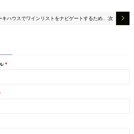
ーキハウスでワインリストをナビゲートするための
:次
10 のヒント
ル:
*
*