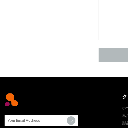
ク
ホ
私
製