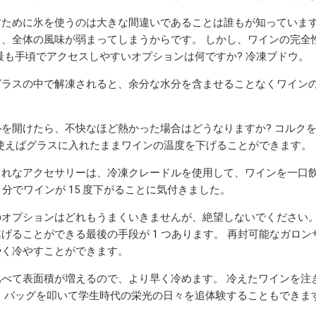
すために氷を使うのは大きな間違いであることは誰もが知っています
り、全体の風味が弱まってしまうからです。 しかし、ワインの完全
最も手頃でアクセスしやすいオプションは何ですか? 冷凍ブドウ。
ラスの中で解凍されると、余分な水分を含ませることなくワインの温
ルを開けたら、不快なほど熱かった場合はどうなりますか? コルク
l を使えばグラスに入れたままワインの温​​度を下げることができます。
ゃれなアクセサリーは、冷凍クレードルを使用して、ワインを一口飲
5 分でワインが 15 度下がることに気付きました。
のオプションはどれもうまくいきませんが、絶望しないでください。
げることができる最後の手段が 1 つあります。 再封可能なガロ
やく冷やすことができます。
比べて表面積が増えるので、より早く冷めます。 冷えたワインを注
、バッグを叩いて学生時代の栄光の日々を追体験することもできま