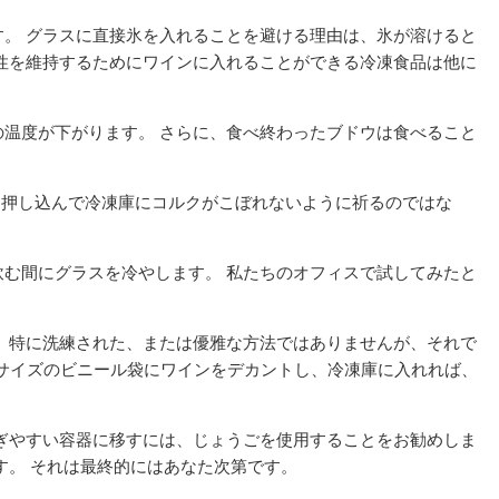
。 グラスに直接氷を入れることを避ける理由は、氷が溶けると
性を維持するためにワインに入れることができる冷凍食品は他に
​​度が下がります。 さらに、食べ終わったブドウは食べること
を押し込んで冷凍庫にコルクがこぼれないように祈るのではな
む間にグラスを冷やします。 私たちのオフィスで試してみたと
 特に洗練された、または優雅な方法ではありませんが、それで
ンサイズのビニール袋にワインをデカントし、冷凍庫に入れれば、
ぎやすい容器に移すには、じょうごを使用することをお勧めしま
す。 それは最終的にはあなた次第です。