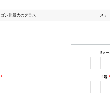
レゴン州最大のグラス
ステ
Eメー
:
*
主題: