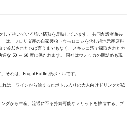
可能性に対して抱いている強い情熱を反映しています。 共同創設者兼共
リーは、フロリダ産の自家製粉トウモロコシを含む超地元産原料
熱で冷却された水は言うまでもなく、メキシコ湾で採取されたカ
 50 ～ 60 度に保たれます。 同社はウォッカの瓶詰めも現
Frugal Bottle 紙ボトルです。
これは、ワインから始まったボトル入りの大人向けドリンクが紙
ィングから生産、流通に至る持続可能なメリットを推進する、ブ