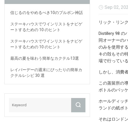
Sep 02, 20
信じるのをやめるべき10のブルボン神話
リック・リングル |
ステーキハウスでワインリストをナビゲ
ートするための 10 のヒント
Distill
同オーナーの
ステーキハウスでワインリストをナビゲ
ートするための 10 のヒント
のみを使用す
キの殻もその特
最高の夏を味わう簡単なカクテル13選
場で行ってい
レイバーデーの週末にぴったりの簡単カ
しかし、消費者
クテルレシピ 30 選
この蒸留所の
ボトルのパッ
ホールディッ
ランドの紙ボ
それはロンド