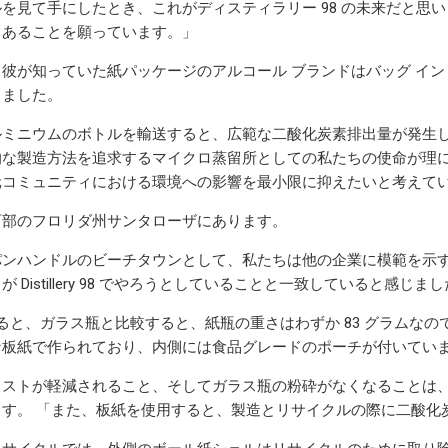
を見て手にしたとき、これがディスティラリー 98 の未来だと思
もあることを願っています。」
彼が知っていた紙パッケージのアルコール ブランドはバッグ イン
しました。
ルミニウムのボトルを輸送すると、広範な二酸化炭素排出量が発生
的な製造方法を追求するマイクロ蒸留所としての私たちの使命が理
元コミュニティにおける環境への影響を最小限に抑えたいと考えて
西部のフロリダ州サンタローザにあります。
パンハンドルのビーチタウンとして、私たちは他の企業に模範を示す
 Distillery 98 でやろうとしていることと一致していると感じま
c によると、ガラス瓶と比較すると、紙瓶の重さはわずか 83 グラムなので、
な板紙で作られており、内側には食品グレードのポーチが付いてい
ストが軽減されること、そしてガラス瓶の粉砕がなくなることは、
ます。 「また、板紙を使用すると、製造とリサイクルの際に二酸化