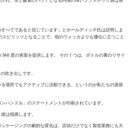
除かれ、水と酸素のバリアとなる内側の薄いプラスチック袋は廃
y 98 のすべてであると信じています」とホールディッチ氏は説明しま
のスピリッツとなることで、他のウォッカよりも優位に立つこと
60 度の表面を提供します。 その 1 つは、ボトルの裏のリサイ
e」の吹き出しです。
いる場所でもアクティブに活動できる、というのが私たちの蒸留
パンハンドル」のステートメントが印刷されています。
と彼は指摘します。
パッケージングの劇的な変化は、店頭だけでなく製造業務にも大