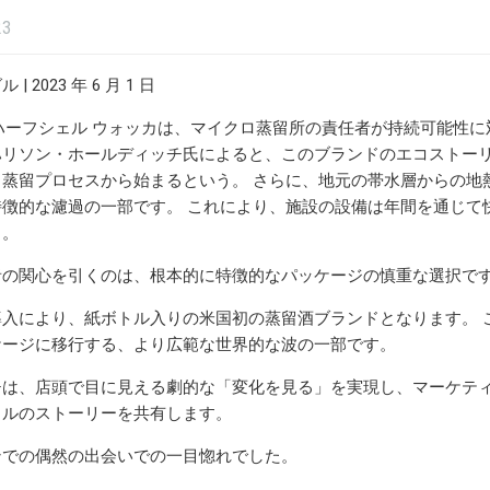
23
 2023 年 6 月 1 日
ery 98 のハーフシェル ウォッカは、マイクロ蒸留所の責任者が持続
ハリソン・ホールディッチ氏によると、このブランドのエコストー
る蒸留プロセスから始まるという。 さらに、地元の帯水層からの地
徴的な濾過の一部です。 これにより、施設の設備は年間を通じて快適な
る。
の関心を引くのは、根本的に特徴的なパッケージの慎重な選択です。それは、
導入により、紙ボトル入りの米国初の蒸留酒ブランドとなります。 
ケージに移行する、より広範な世界的な波の一部です。
チは、店頭で目に見える劇的な「変化を見る」を実現し、マーケテ
トルのストーリーを共有します。
ンでの偶然の出会いでの一目惚れでした。