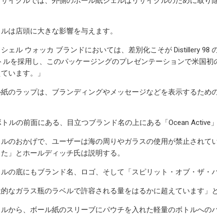
リサイクルでは、外側のボール紙シェルはリサイクルのために取り
トルは店頭に大きな影響を与えます。
ェル ウォッカ ブランドにおいては、差別化こそが Distiller
ボトルを採用し、このパッケージングのプレゼンテーションで米国初
えています。」
紙のラップは、ブランディングやメッセージなどを表示するための 3
。
ボトルの前面にある、目立つブランド名の上にある「Ocean Activ
トルのおかげで、ユーザーは海の周りやガラスの使用が禁止されて
した」とホールディッチ氏は説明する。
トルの底にもブランド名、ロゴ、そして「スピリット・オブ・ザ・
般的なガラス瓶のラベルで許容される量をはるかに超えています」
トルから、ボール紙のスリーブにパウチを入れた軽量のボトルへの