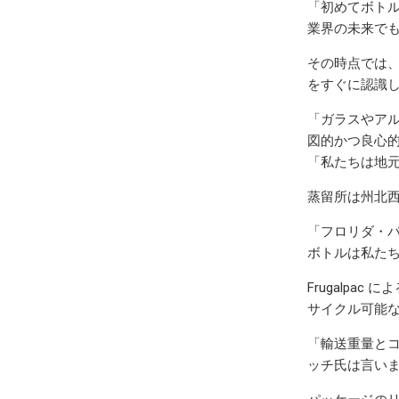
「初めてボトル
業界の未来で
その時点では、
をすぐに認識
「ガラスやア
図的かつ良心
「私たちは地
蒸留所は州北
「フロリダ・
ボトルは私たちが
Frugalpa
サイクル可能
「輸送重量とコ
ッチ氏は言い