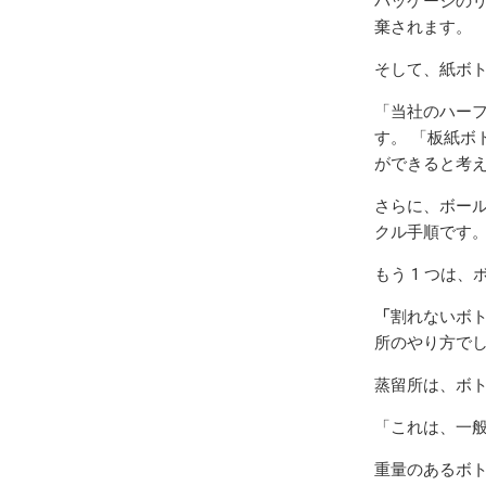
パッケージの
棄されます。
そして、紙ボ
「当社のハーフシ
す。 「板紙
ができると考
さらに、ボール
クル手順です
もう 1 つは、
「
割れないボ
所のやり方で
蒸留所は、ボ
「これは、一
重量のあるボ