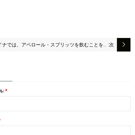
イナでは、アペロール・スプリッツを飲むことをロ
:次
シアと協力していると見る人もいる
ル:
*
*