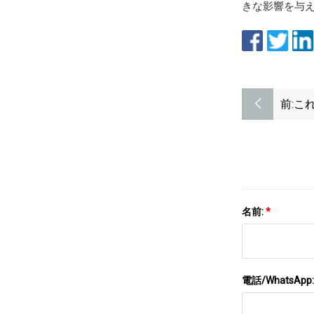
きな影響を与
前:
こ
念
名前:
*
電話/WhatsApp