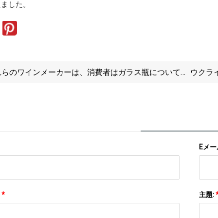
えました。
れらのワインメーカーは、消費者はガラス瓶について懸
ウクラ
する必要があると述べています
Eメー
:
*
主題: