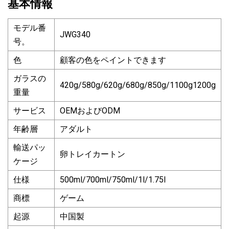
基本情報
モデル番
JWG340
号。
色
顧客の色をペイントできます
ガラスの
420g/580g/620g/680g/850g/1100g1200g
重量
サービス
OEMおよびODM
年齢層
アダルト
輸送パッ
卵トレイカートン
ケージ
仕様
500ml/700ml/750ml/1l/1.75l
商標
ゲーム
起源
中国製