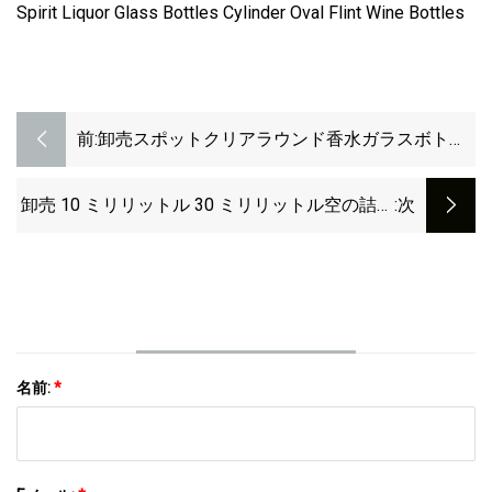
前:
卸売スポットクリアラウンド香水ガラスボトル
円筒空の香水セパレートボトルブラックキャッ
プ付き
卸売 10 ミリリットル 30 ミリリットル空の詰め
:次
替え可能なクリスタル ガラス香水瓶
名前:
*