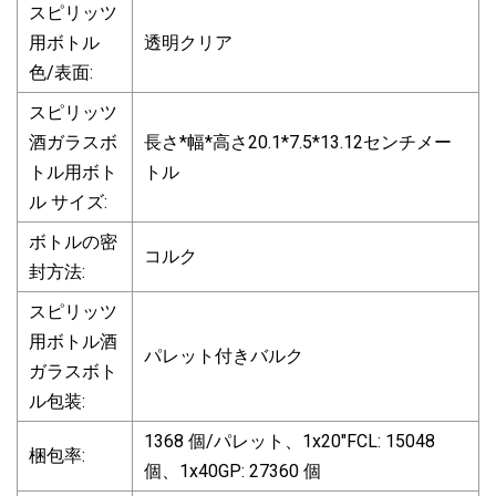
スピリッツ
用ボトル
透明クリア
色/表面:
スピリッツ
酒ガラスボ
長さ*幅*高さ20.1*7.5*13.12センチメー
トル用ボト
トル
ル サイズ:
ボトルの密
コルク
封方法:
スピリッツ
用ボトル酒
パレット付きバルク
ガラスボト
ル包装:
1368 個/パレット、1x20"FCL: 15048
梱包率:
個、1x40GP: 27360 個