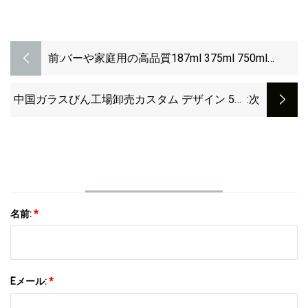
前:
バーや家庭用の高品質187ml 375ml 750ml
1000mlガラスワインボトル
中国ガラスびん工場卸売カスタム デザイン 500
:次
ミリリットル 750 ミリリットル明確な空のジン
ウイスキー酒ブランデー ウォッカ ワイン グラ
ス ボトル
名前:
*
Eメール:
*