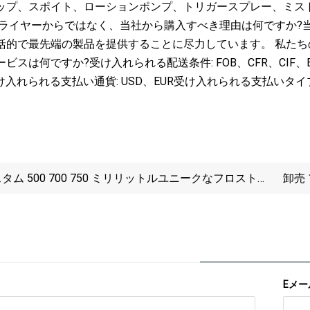
ップ、スポイト、ローションポンプ、トリガースプレー、ミス
プライヤーからではなく、当社から購入すべき理由は何ですか?
括的で最先端の製品を提供することに尽力しています。 私たち
スは何ですか?受け入れられる配送条件: FOB、CFR、CIF、EX
;受け入れられる支払い通貨: USD、EUR受け入れられる支払いタイプ
タム 500 700 750 ミリリットルユニークなフロストつ
卸売 
消しウォッカ蒸留酒ガラスボトルシリンダーオーバルフ
100
ントワインボトル
Eメー