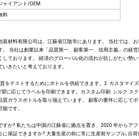
ジャイアント/OEM
無料
包装材料有限公司は、江蘇省江陰市にあります。 当社では、
す。 当社は創業以来「品質第一、顧客第一、信用主義」の経
くしております。 経済のグローバル化の流れが抗しがたい勢いで
ていきたいと考えております。
: 品質をテストするためにボトルを供給できます。2. カスタマ
ご要望に応じてラベルを印刷できます。カスタム印刷: シルク ス
品質ガラスボトルを取り揃えています。 顧客の要件に応じてボ
可能です。
誰ですか? 私たちは中国の江蘇省に拠点を置き、2020 年か
に保証できますか? 大量生産の前に常に生産前サンプル; 出荷前