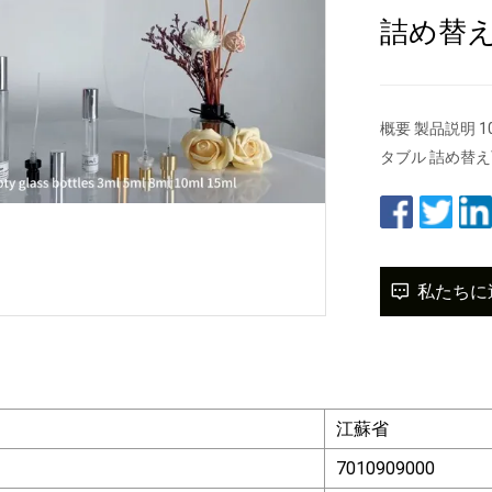
詰め替
概要 製品説明 1
タブル 詰め替
私たちに
江蘇省
7010909000