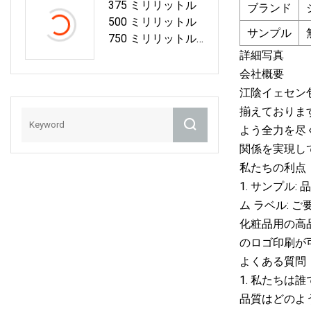
375 ミリリットル
ーブランデー Xo
ブランド
500 ミリリットル
ウォッカ Teliqula
サンプル
750 ミリリットル
スピリットリキュ
35cl 50cl 75cl ハイ
詳細写真
ールラムワインシ
フリントウイスキ
会社概要
ャンパンガラスボ
ーブランデー Xo
トルコルクキャッ
江陰イェセン
ウォッカ Teliqula
プスクリューキャ
揃えておりま
スピリットリキュ
ップ用
よう全力を尽
ールラムワインシ
関係を実現し
ャンパンガラスボ
私たちの利点
トルコルクキャッ
1. サンプル
プスクリューキャ
ップ用
ム ラベル: 
化粧品用の高
のロゴ印刷が
よくある質問
1. 私たちは
品質はどのよう