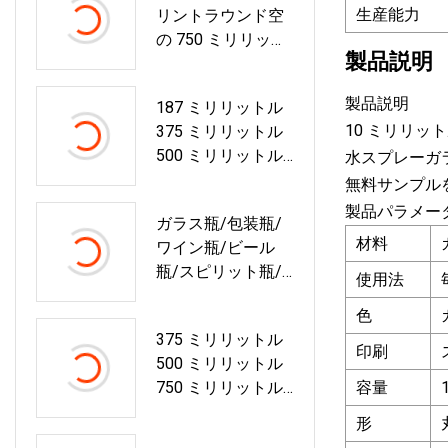
生産能力
リントラウンド空
の 750 ミリリット
製品説明
ルウォッカウイス
キージンブランデ
製品説明
187 ミリリットル
ーテキーララムガ
10 ミリリッ
375 ミリリットル
ラスボトルガラス
500 ミリリットル
水スプレーガ
酒ボトル
750 ミリリットル
無料サンプル
1000 ミリリットル
製品パラメー
ガラス瓶/包装瓶/
ボルドーブルゴー
材料
ワイン瓶/ビール
ニュ形状赤ワイン
瓶/スピリット瓶/
ガラスボトルグリ
使用法
ウォッカ瓶/酒瓶
ーンガラスブドウ
色
ワインボトル
375 ミリリットル
印刷
500 ミリリットル
750 ミリリットル
容量
35cl 50cl 75cl ハイ
形
フリントウイスキ