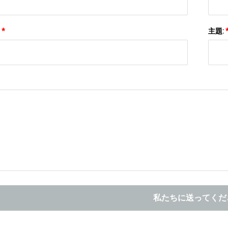
:
*
主題:
私たちに送ってくだ