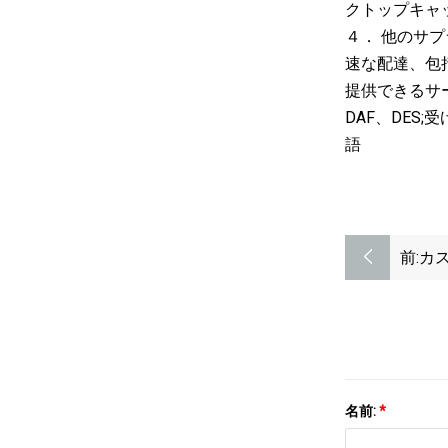
クトップキャ
４． 他のサ
速な配達、包
提供できるサービ
DAF、DES
語
前:
カス
や
リ
名前:
*