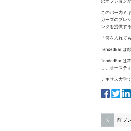
のオプション
このバー内ミ
ガーズのプレ
ンクを提供す
「何を入れて
TendedB
TendedB
し、オースティ
テキサス大学
前:
ブ
ル