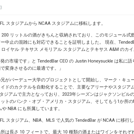
23
 は NFL スタジアムから NCAA スタジアムに移転します。
ar には 200 リットルの酒がきちんと収納されており、このモジュー
ー中止の混雑にも対応できることを証明しました。 現在、TendedB
K ロイヤル テキサス メモリアル スタジアムとテキサス A&M の
発の市場です」と TendedBar CEO の Justin Honeysu
酒で変身させるのに最適です。」
兄がパーデュー大学のプロジェクトとして開始し、マーク・キューバン
メイドのカクテルを自動化することで、主要なアリーナやスタジアム
スタジアムで主力となっており、2023年シーズンはジャクソンビルの
ットのバンク・オブ・アメリカ・スタジアム、そしてもう1か所のNF
ムや NBA にも所属しています。
FL スタジアム、NBA、MLS で人気の TendedBar が NCAA に移
所は長さ 10 フィートで、最大 10 種類の酒またはワインをそれぞれ