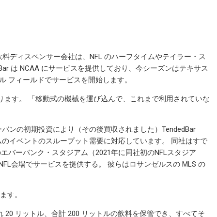
ル式飲料ディスペンサー会社は、NFL のハーフタイムやテイラー・ス
ar は NCAA にサービスを提供しており、今シーズンはテキサス
カイル フィールドでサービスを開始します。
ckle は私に語ります。 「移動式の機械を運び込んで、これまで利用されていな
の初期投資により（その後買収されました）TendedBar
のイベントのスループット需要に対応しています。 同社はすで
エバーバンク・スタジアム（2021年に同社初のNFLスタジア
L会場でサービスを提供する。 彼らはロサンゼルスの MLS の
行します。
 20 リットル、合計 200 リットルの飲料を保管でき、すべてそ