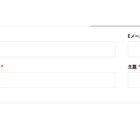
Eメー
:
*
主題: