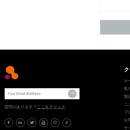
ク
ホ
私
製
ニ
質問​​があります？
ここをクリック
ブ
お
サ