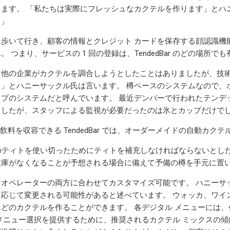
ます。 「私たちは実際にフレッシュなカクテルを作ります」とハ
。」
歩いて行き、顧客の情報とクレジット カードを保存する顔認識機能
。 つまり、サービスの 1 回の登録は、TendedBar のどの場所
も他の企業がカクテルを調合しようとしたことはありましたが、技
」とハニーサックル氏は言います。 樽ベースのシステムなので、
プのシステムだと呼んでいます。 最近デンバーで行われたテンデッド
ましたが、スタッフによる監視が必要だったのは氷とカップだけで
の飲料を収容できる TendedBar では、オーダーメイドの自動カク
のティトを使い切ったためにティトを補充しなければならないとし
在庫がなくなることが予想される場合に備えて予備の樽を手元に置
とオペレーターの両方に合わせてカスタマイズ可能です。 ハニーサ
に応じて変更される可能性があると述べています。 ウォッカ、ワイ
どのカクテルを作ることができます。 各デジタル メニューには
メニュー選択を提供するために、推奨されるカクテル ミックスの傾向