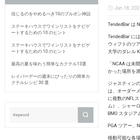
Jun 18, 20
信じるのをやめるべき10のブルボン神話
TendedBar
ステーキハウスでワインリストをナビゲ
ートするための 10 のヒント
TendedB
ウィフトのツア
ステーキハウスでワインリストをナビゲ
ートするための 10 のヒント
大学のダレル 
「NCAA は未開
最高の夏を味わう簡単なカクテル13選
かった場所を
レイバーデーの週末にぴったりの簡単カ
クテルレシピ 30 選
ジャスティンの
は、オーダー
に複数のNFL
ム）、シャーロ
BMO スタジア
PGA ツアー、N
移動可能な各場