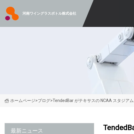
河南ワイングラスボトル株式会社
ホームページ
>
ブログ
>
TendedBar がテキサスの NCAA スタジ
Tende
最新ニュース