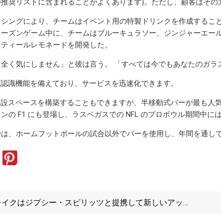
が推奨リストに含まれることがよくあります)。ただし、顧客はその
キシングにより、チームはイベント用の特製ドリンクを作成すること
シーズンゲーム中に、チームはブルーキュラソー、ジンジャーエー
るティールレモネードを開発した。
も全く気にしません」と彼は言う。 「すべては今でもあなたのガラ
ar は顔認識機能を備えており、サービスを迅速化できます。
ar は常設スペースを構築することもできますが、半移動式バーが最も人
ンの F1 にも登場し、ラスベガスでの NFL のプロボウル期間中
では、ホームフットボールの試合以外でバーを使用し、年間を通し
レイクはジプシー・スピリッツと提携して新しいアップ
パイ・ウォッカを開発