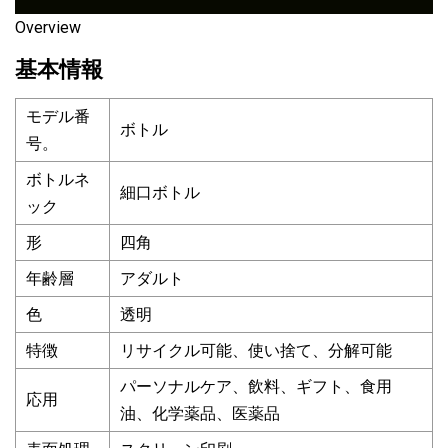
Overview
基本情報
モデル番
ボトル
号。
ボトルネ
細口ボトル
ック
形
四角
年齢層
アダルト
色
透明
特徴
リサイクル可能、使い捨て、分解可能
パーソナルケア、飲料、ギフト、食用
応用
油、化学薬品、医薬品