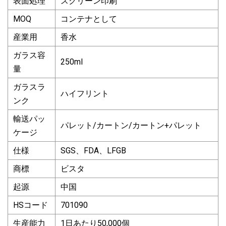
表面処理
スクリーン印刷
MOQ
コンテナとして
産業用
香水
ガラス容
250ml
量
ガラスラ
ハイフリント
ンク
輸送パッ
パレット/カートン/カートン+パレット
ケージ
仕様
SGS、FDA、LFGB
商標
ビスタ
起源
中国
HSコード
701090
生産能力
1日あたり50,000個