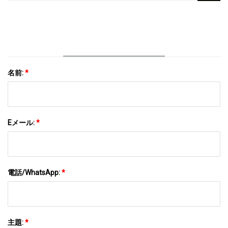
トル 700 ミリリットル 750 ミリリットルブラン
デーウォッカジンウイスキーラムガラスボトル
名前:
*
Eメール:
*
電話/WhatsApp:
*
主題:
*