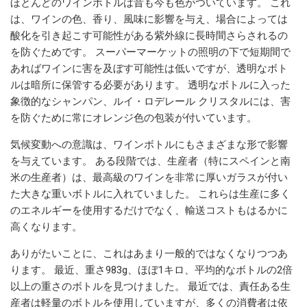
ほとんどのワインボトルは昔も今も色がついています。 これ
は、ワインの色、香り、風味に影響を与え、場合によっては
酸化を引き起こす可能性がある紫外線に長時間さらされるの
を防ぐためです。 スーパーマーケットの照明の下で短期間で
あればワインに害を及ぼす可能性は低いですが、透明なボト
ルは暗所に保管する必要があります。 透明なボトルに入った
象徴的なシャンパン、ルイ・ロデレール クリスタルには、害
を防ぐために常にオレンジ色の包装が付いています。
気候変動への意識は、ワインボトルにもさまざまな形で影響
を与えています。 ある段階では、生産者（特にスペインと南
米の生産者）は、最高級のワインを非常に厚いガラスが付い
た大きな重いボトルに入れていました。 これらは生産に多く
のエネルギーを使用するだけでなく、輸送コストもはるかに
高くなります。
ありがたいことに、これはあまり一般的ではなくなりつつあ
ります。 最近、重さ983g、ほぼ1キロ、平均的なボトルの2倍
以上の重さのボトルを見つけました。 最近では、責任ある生
産者は軽量のボトルを使用していますが、多くの消費者は依