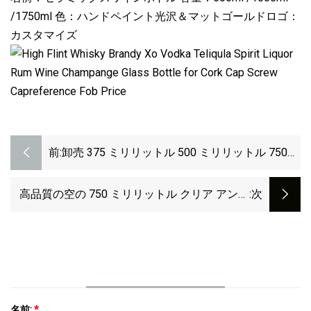
/1750ml 色：ハンドペイント光沢＆マットゴールドロゴ：
カスタマイズ
前:
卸売 375 ミリリットル 500 ミリリットル 750
ミリリットル 1500 ミリリットル 3L 6L ワイン
グラスボトル ボルドーボトル ブルゴーニュボト
高品質の空の 750 ミリリットル クリア アンテ
:次
ル オリーブグリーンボトル アンティークグリー
ィーク グリーン ボルドー ガラス ワイン ボトル
ンガラスワインボトル
名前:
*