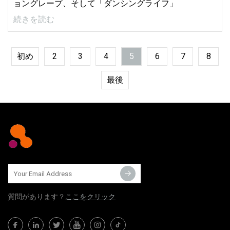
ョングレープ、そして「ダンシングライフ」
続きを読む
初め
2
3
4
5
6
7
8
最後
質問​​があります？
ここをクリック