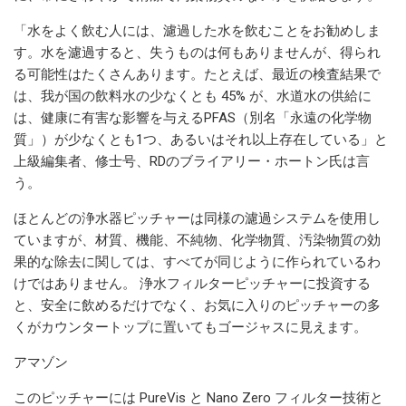
「水をよく飲む人には、濾過した水を飲むことをお勧めしま
す。水を濾過すると、失うものは何もありませんが、得られ
る可能性はたくさんあります。たとえば、最近の検査結果で
は、我が国の飲料水の少なくとも 45% が、水道水の供給に
は、健康に有害な影響を与えるPFAS（別名「永遠の化学物
質」）が少なくとも1つ、あるいはそれ以上存在している」と
上級編集者、修士号、RDのブライアリー・ホートン氏は言
う。
ほとんどの浄水器ピッチャーは同様の濾過システムを使用し
ていますが、材質、機能、不純物、化学物質、汚染物質の効
果的な除去に関しては、すべてが同じように作られているわ
けではありません。 浄水フィルターピッチャーに投資する
と、安全に飲めるだけでなく、お気に入りのピッチャーの多
くがカウンタートップに置いてもゴージャスに見えます。
アマゾン
このピッチャーには PureVis と Nano Zero フィルター技術と