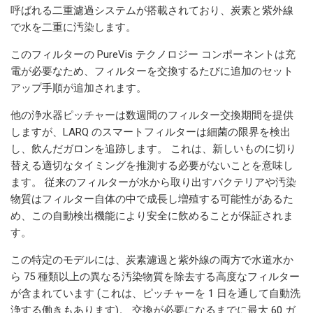
呼ばれる二重濾過システムが搭載されており、炭素と紫外線
で水を二重に汚染します。
このフィルターの PureVis テクノロジー コンポーネントは充
電が必要なため、フィルターを交換するたびに追加のセット
アップ手順が追加されます。
他の浄水器ピッチャーは数週間のフィルター交換期間を提供
しますが、LARQ のスマートフィルターは細菌の限界を検出
し、飲んだガロンを追跡します。 これは、新しいものに切り
替える適切なタイミングを推測する必要がないことを意味し
ます。 従来のフィルターが水から取り出すバクテリアや汚染
物質はフィルター自体の中で成長し増殖する可能性があるた
め、この自動検出機能により安全に飲めることが保証されま
す。
この特定のモデルには、炭素濾過と紫外線の両方で水道水か
ら 75 種類以上の異なる汚染物質を除去する高度なフィルター
が含まれています (これは、ピッチャーを 1 日を通して自動洗
浄する働きもあります)。 交換が必要になるまでに最大 60 ガ