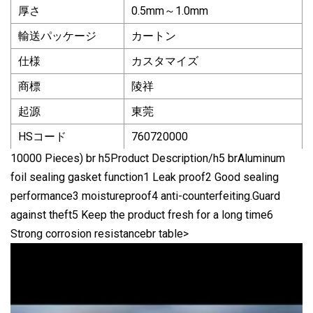
厚さ
0.5mm～1.0mm
輸送パッケージ
カートン
仕様
カスタマイズ
商標
陵祥
起源
東莞
HSコード
760720000
10000 Pieces) br h5Product Description/h5 brAluminum
foil sealing gasket function1 Leak proof2 Good sealing
performance3 moistureproof4 anti-counterfeiting.Guard
against theft5 Keep the product fresh for a long time6
Strong corrosion resistancebr table>