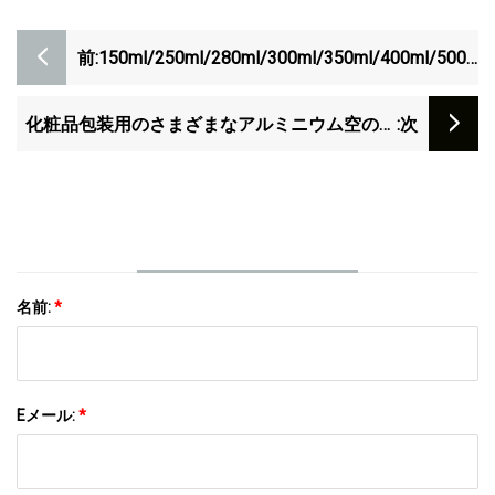
前:
150ml/250ml/280ml/300ml/350ml/400ml/500ml
つる/水/飲料/ミルクティー/ボトル/ジュース/
ブランデー/ビール/化粧品/ウイスキー/香水/エ
化粧品包装用のさまざまなアルミニウム空の香
:次
ッセンシャルオイルガラスボトルメーカー
水瓶
名前:
*
Eメール:
*