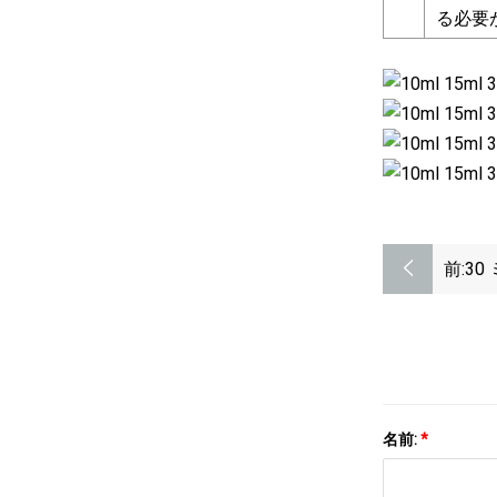
る必要
前:
30
エ
レ
名前:
*