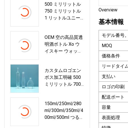
500 ミリリットル
Overview
750 ミリリットル
1 リットルユニー
基本情報
クなアンティーク
ダークライトグリ
モデル番号
OEM 空の高品質透
ーンボルドーブル
明酒ボトル Xo ウ
ゴーニュワイング
MOQ
イスキー ウォッカ
ラスボトルシャン
価格条件
ブランデー ジン テ
パンスパークリン
キーラ ガラス瓶
グワインボトル
リードタイ
カスタムロゴエン
支払い
ボス加工明確 500
ミリリットル 700
ロゴの印刷
ミリリットル 750
配送ポート
ミリリットルラム/
150ml/250ml/280
テキーラ/ジン/ブ
容量
Ml/300ml/350ml/4
ランデー/ラム/ウ
00ml/500ml つる/
表面処理
イスキー/ウォッカ
水/飲料/ミルクテ
スピリッツガラス
特徴