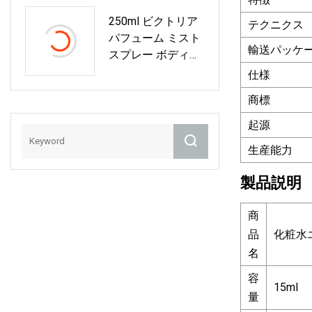
ィー/ボトル/ジュ
ボトル
250ml ビクトリア
ース/ブランデー/
テクニクス
パフューム ミスト
ビール/化粧品/ウ
輸送パッケ
スプレー ボディ用
イスキー/香水/エ
プラスチック香水
ッセンシャルオイ
仕様
ボトル
ルガラスボトルメ
商標
ーカー
起源
生産能力
製品説明
商
品
化粧水
名
容
15ml
量