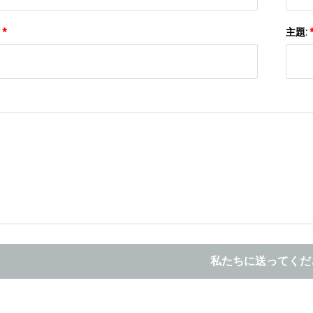
:
*
主題:
私たちに送ってくだ