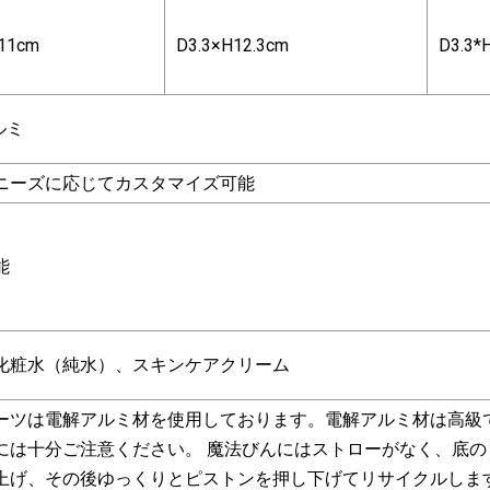
11cm
D3.3×H12.3cm
D3.3*
ルミ
ニーズに応じてカスタマイズ可能
能
化粧水（純水）、スキンケアクリーム
ーツは電解アルミ材を使用しております。電解アルミ材は高級
には十分ご注意ください。 魔法びんにはストローがなく、底の
上げ、その後ゆっくりとピストンを押し下げてリサイクルしま