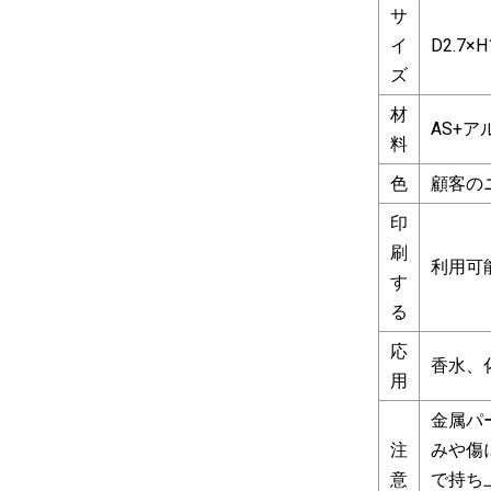
サ
イ
D2.7×H
ズ
材
AS+ア
料
色
顧客の
印
刷
利用可
す
る
応
香水、
用
金属パ
注
みや傷
意
で持ち