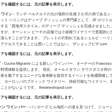
ィアを確認するには、元の記事を表示します。
+ ワイン
- ランチ ベルナルドの元の場所の生後 2 か月の弟である
ット ヘリングはディープ ディッシュの専門家として、SF のリト
する「西海岸スタイル」のディープ ディッシュを完成させました
すが、オーシャン ビーチの店舗では小規模ワイナリーで意図的に
を濡らすことができます。 ブレットの片割れであるシェルビ・ヘリ
アクセスできることは悪いことではない。 ザショップピザ.com
ィアを確認するには、元の記事を表示します。
プ
- Cucina Migrante による新しいワインバー。オーナーの Fra
料理体験を提供します。 現在、オールドタウン サウスダコタ州の
味覚を魅了するユニークな食体験を提供するイベントを毎週開催して
ア、ヨーロッパのブティック ワイナリー、持続可能なワイナリー、
がないようです。 thewineshopsd.com
ィアを確認するには、元の記事を表示します。
ーン ワイン バー
- バンカーズ ヒル地区への道を見つけて、ジョ