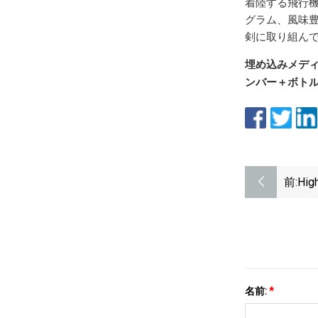
着陸する飛行機
グラム、風味
剣に取り組んで
埋め込みメデ
ンバー＋ボト
前:
Hi
ル
名前:
*