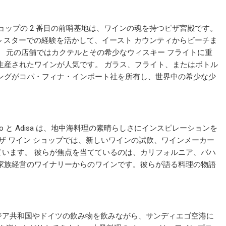
ショップの 2 番目の前哨基地は、ワインの魂を持つピザ宮殿です。
ル スターでの経験を活かして、イースト カウンティからビーチま
。 元の店舗ではカクテルとその希少なウィスキー フライトに重
生産されたワインが人気です。 ガラス、フライト、またはボトル
ングがコパ・フィナ・インポート社を所有し、世界中の希少な少
ncesco と Adisa は、地中海料理の素晴らしさにインスピレーションを
ザ ワイン ショップでは、新しいワインの試飲、ワインメーカー
います。 彼らが焦点を当てているのは、カリフォルニア、バハ
家族経営のワイナリーからのワインです。彼らが語る料理の物語
ージア共和国やドイツの飲み物を飲みながら、サンディエゴ空港に