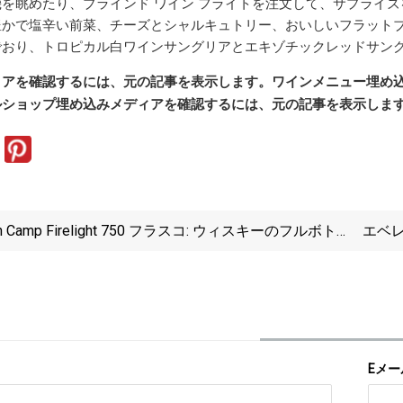
を眺めたり、ブラインド ワイン フライトを注文して、サプライ
豊かで塩辛い前菜、チーズとシャルキュトリー、おいしいフラットブ
おり、トロピカル白ワインサングリアとエキゾチックレッドサングリ
ィアを確認するには、元の記事を表示します。
ワインメニュー
埋め
ルショップ
埋め込みメディアを確認するには、元の記事を表示しま
gh Camp Firelight 750 フラスコ: ウィスキーのフルボト
エベ
を入れるように設計されています
で、昔
Eメー