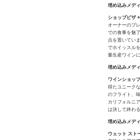
埋め込みメデ
ショップ
ピザ 
オーナーのブレ
での食事を魅了
点を置いていま
でホイッスル
量生産ワインに
埋め込みメデ
ワインショッ
得たユニークな
のフライト、
カリフォルニ
は決して終わること
埋め込みメデ
ウェット スト