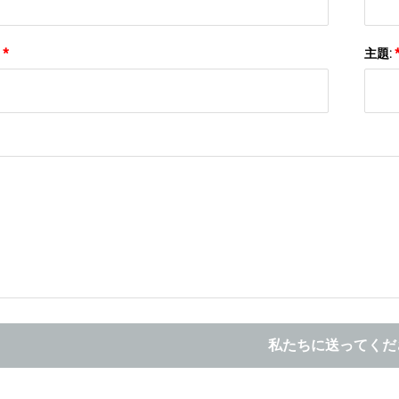
:
*
主題:
私たちに送ってくだ