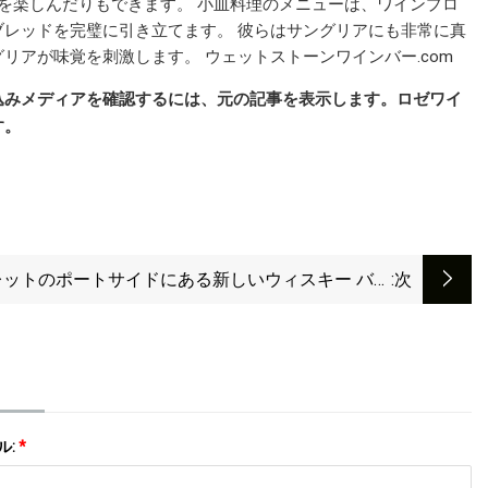
ズを楽しんだりもできます。 小皿料理のメニューは、ワインプロ
レッドを完璧に引き立てます。 彼らはサングリアにも非常に真
アが味覚を刺激します。 ウェットストーンワインバー.com
込みメディアを確認するには、元の記事を表示します。
ロゼワイ
す。
レットのポートサイドにある新しいウィスキー バー
:次
ながらの居心地の良い味わいを満喫してください。
ル:
*