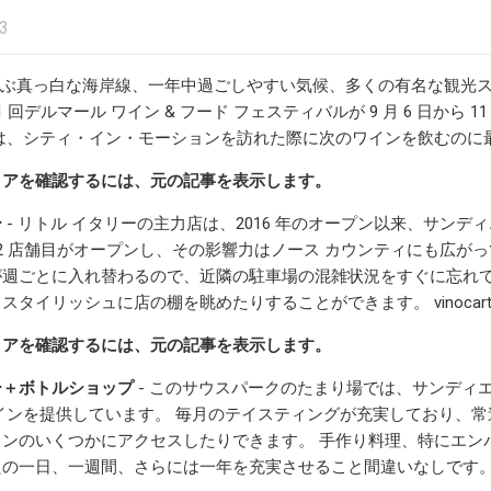
23
に及ぶ真っ白な海岸線、一年中過ごしやすい気候、多くの有名な観
1 回デルマール ワイン & フード フェスティバルが 9 月 6 日
は、シティ・イン・モーションを訪れた際に次のワインを飲むのに最
ィアを確認するには、元の記事を表示します。
ー
- リトル イタリーの主力店は、2016 年のオープン以来、サン
 2 店舗目がオープンし、その影響力はノース カウンティにも広がっ
が週ごとに入れ替わるので、近隣の駐車場の混雑状況をすぐに忘れて
タイリッシュに店の棚を眺めたりすることができます。 vinocartas
ィアを確認するには、元の記事を表示します。
ー＋ボトルショップ
- このサウスパークのたまり場では、サンディエ
インを提供しています。 毎月のテイスティングが充実しており、
ンのいくつかにアクセスしたりできます。 手作り料理、特にエン
一日、一週間、さらには一年を充実させること間違いなしです。 theros