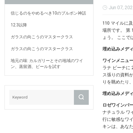
Jun 07, 20
信じるのをやめるべき10のブルボン神話
110 マイル
12.3以降
場所です。 第 
ガラスの向こうのマスタークラス
ょう。 ここで
ガラスの向こうのマスタークラス
埋め込みメデ
ワインメニュ
地元の味: カルガリーとその地域のワイ
ン、蒸留酒、ビールを試す
ラナ ビーチに
ス張りの資料
りを眺めたり、ス
埋め込みメデ
ロゼワインバ
ナチュラル ワ
行に敏感なワイ
キンは、あなたの