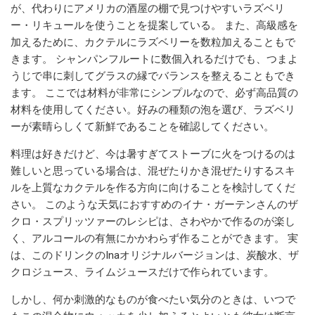
が、代わりにアメリカの酒屋の棚で見つけやすいラズベリ
ー・リキュールを使うことを提案している。 また、高級感を
加えるために、カクテルにラズベリーを数粒加えることもで
きます。 シャンパンフルートに数個入れるだけでも、つまよ
うじで串に刺してグラスの縁でバランスを整えることもでき
ます。 ここでは材料が非常にシンプルなので、必ず高品質の
材料を使用してください。好みの種類の泡を選び、ラズベリ
ーが素晴らしくて新鮮であることを確認してください。
料理は好きだけど、今は暑すぎてストーブに火をつけるのは
難しいと思っている場合は、混ぜたりかき混ぜたりするスキ
ルを上質なカクテルを作る方向に向けることを検討してくだ
さい。 このような天気におすすめのイナ・ガーテンさんのザ
クロ・スプリッツァーのレシピは、さわやかで作るのが楽し
く、アルコールの有無にかかわらず作ることができます。 実
は、このドリンクのInaオリジナルバージョンは、炭酸水、ザ
クロジュース、ライムジュースだけで作られています。
しかし、何か刺激的なものが食べたい気分のときは、いつで