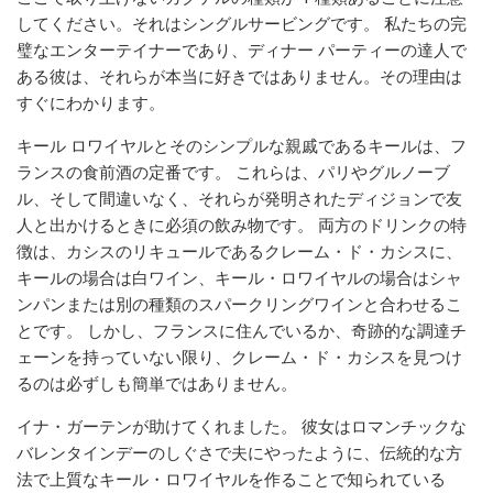
してください。それはシングルサービングです。 私たちの完
璧なエンターテイナーであり、ディナー パーティーの達人で
ある彼は、それらが本当に好きではありません。その理由は
すぐにわかります。
キール ロワイヤルとそのシンプルな親戚であるキールは、フ
ランスの食前酒の定番です。 これらは、パリやグルノーブ
ル、そして間違いなく、それらが発明されたディジョンで友
人と出かけるときに必須の飲み物です。 両方のドリンクの特
徴は、カシスのリキュールであるクレーム・ド・カシスに、
キールの場合は白ワイン、キール・ロワイヤルの場合はシャ
ンパンまたは別の種類のスパークリングワインと合わせるこ
とです。 しかし、フランスに住んでいるか、奇跡的な調達チ
ェーンを持っていない限り、クレーム・ド・カシスを見つけ
るのは必ずしも簡単ではありません。
イナ・ガーテンが助けてくれました。 彼女はロマンチックな
バレンタインデーのしぐさで夫にやったように、伝統的な方
法で上質なキール・ロワイヤルを作ることで知られている