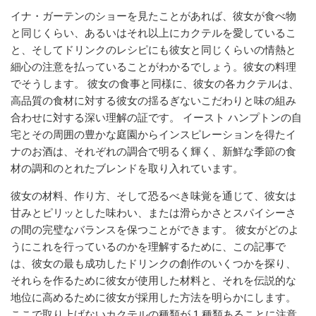
イナ・ガーテンのショーを見たことがあれば、彼女が食べ物
と同じくらい、あるいはそれ以上にカクテルを愛しているこ
と、そしてドリンクのレシピにも彼女と同じくらいの情熱と
細心の注意を払っていることがわかるでしょう。彼女の料理
でそうします。 彼女の食事と同様に、彼女の各カクテルは、
高品質の食材に対する彼女の揺るぎないこだわりと味の組み
合わせに対する深い理解の証です。 イースト ハンプトンの自
宅とその周囲の豊かな庭園からインスピレーションを得たイ
ナのお酒は、それぞれの調合で明るく輝く、新鮮な季節の食
材の調和のとれたブレンドを取り入れています。
彼女の材料、作り方、そして恐るべき味覚を通じて、彼女は
甘みとピリッとした味わい、または滑らかさとスパイシーさ
の間の完璧なバランスを保つことができます。 彼女がどのよ
うにこれを行っているのかを理解するために、この記事で
は、彼女の最も成功したドリンクの創作のいくつかを探り、
それらを作るために彼女が使用した材料と、それを伝説的な
地位に高めるために彼女が採用した方法を明らかにします。
ここで取り上げないカクテルの種類が 1 種類あることに注意