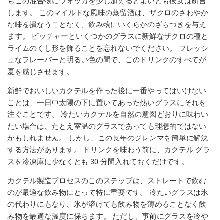
もこの混合物にウォッカを少し加えるとよいとも彼女は断言
します。 このマイルドな風味の蒸留酒は、ザクロのさわやか
な味を損なうことなく、飲み物にいくらかのざらつきを与え
ます。 ピッチャーといくつかのグラスに新鮮なザクロの種と
ライムのくし形を飾ることを忘れないでください。 フレッシ
ュなフレーバーと明るい色の間で、このドリンクのすべてが
夏を感じさせます。
新鮮でおいしいカクテルを作った後に一番やってはいけない
ことは、一日中太陽の下に置いてあった熱いグラスにそれを
注ぐことです。 冷たいカクテルを自然の意図どおりに味わい
たい場合は、たとえ室温のグラスであっても理想的ではない
かもしれません。 しかし、この長年のジレンマを簡単に解決
する方法があります。 ドリンクを味わう前に、カクテル グラ
スを冷凍庫に少なくとも 30 分間入れておくだけです。
カクテル製造プロセスのこのステップは、ストレートで飲む
のが最適な飲み物にとって特に重要です。 冷たいグラスは氷
の代わりにもなり、氷が溶けても飲み物を薄めることなく飲
み物を最適な温度に保ちます。 ただし、事前にグラスを冷や