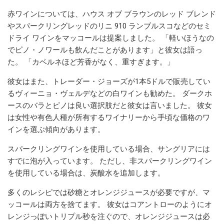
赤ワインについては、ハウス オブ ブラウンのレッド ブレンド
やスパークリングレッドのリニ 910 ランブルスコなどのセミ
ドライ ワインをマッコールは提案しました。 「軽いほうなの
でピノ・ノワールも飲んだことがあります」と彼女は語っ
た。 「カベルネほど芳香がなく、重すぎます。」
彼女はまた、トレーダー・ジョーズが1本5ドルで販売してい
るヴィーニョ・ヴェルデなどの白ワインも勧めた。 ダークホ
ースのバラとピノは良い選択肢だと彼女は言いました。 彼女
は女性や有色人種が所有するワイナリーから手頃な価格のワ
インを選ぶ傾向があります。
スパークリングワインを使用している場合、サングリアには
すでに泡が入っています。 ただし、非スパークリングワイン
を使用している場合は、炭酸水を追加します。
多くのレシピでは砂糖とオレンジジュースが必要ですが、マ
ッコールは両方を捨てます。 彼女はコアントローのようにオ
レンジっぽいトリプル秒を注ぐので、オレンジジュースは必