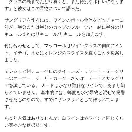
「グラスの底までたどり着くと、また特別な味わいになりま
す」と彼女はこの果物について語った。
サングリアを作るには、ワインのボトル全体をピッチャーに
注ぎ、半分または半分のカップのフルーツと一緒に半分のリ
キュールまたはリキュール/リキュールを加えます。
付け合わせとして、マッコールはワイングラスの側面にミン
ト、イチゴ、またはオレンジのスライスを置くことを提案し
ました。
ミシシッピ州テューペロのクイーンズ・リワード・ミーダリ
ーのオーナー、ジェリ・カーターさんは、ミードとサングリ
アを試している。 ミードはかなり難解なワインで、あまり知
られていません。 基本的には、蜂蜜を水や果物と混ぜて発酵
させたものなので、すでにサングリアとして作られていま
す。
あまり人気はありませんが、白ワインは赤ワインと同じくら
い爽やかな選択肢です。