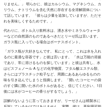
りません。」 明らかに、彼はカルシウム、マグネシウム、カ
リウム、ナトリウムを含む天然に存在する全溶解固体につい
て話しています。 「彼らは少量を追加していますが、ただそ
れを美味しくするためです。」
代わりに、ボトル入り飲料水は、湧き水やミネラルウォータ
ーなどの自然源のものであるべきだとリーゼ氏は言います。
ガラス瓶に入っている場合はボーナスポイント。
「ガラス瓶が大好きなんです。 私にとって、これは水を入れ
るのに最適な容器です」と彼は言います。 「水は万能の溶媒
であり、常に溶けるものを探しています」と彼は共有し、水
はビスフェノール A などの化学物質、フタル酸エステル類、
さらにはプラスチック粒子など、周囲にあるあらゆるものの
味を引き込んでしまうと指摘します。 「開いたコーヒーの袋
のすぐ隣に開いた水のボトルがあると、信じてください、1日
後には水がコーヒーの香りがするでしょう。」
誤解のないように言っておきますが、リーゼさんは精製水に
反対しているわけではありません。 実際、彼は、再利用可能