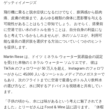
ゲッティイメージズ
飛行機に乗ると脱水症状になるだけでなく、膨満感から筋肉
痛、皮膚の乾燥まで、あらゆる種類の身体に悪影響を与える
可能性があることはもうご存知でしょう。 おそらく、搭乗前
に空港で古い水のボトルを拾うことは、自分自身の利益にな
ると考えているかもしれませんが、水のソムリエが、利用可
能な最良の選択肢を選択する方法についていくつかのヒント
を提供します。
Martin Riese は、ドイツ ミネラル ウォーター貿易協会の認定
を受けた本物のミネラル ウォーター ソムリエです。 彼は
TikTok のフォロワーが 50 万人を超え、Instagram のフォロワ
ーがさらに 45,000 人いるソーシャル メディアのメガスターで
もあり、次のフライトまでに空港で最適なボトル入り飲料水
の選び方など、水に関するアドバイスを視聴者と共有してい
ます。
「子供の頃から、水には味があるという考えに魅了されてき
ました」とリーゼさんは Food & Wine 誌に語ります。 「休暇