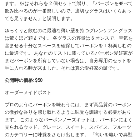
ます。 彼はそれらを 2 個セットで贈り、「バーボンを並べて
飲み比べるのが一番楽しいので、適切なグラスはいくらあっ
ても足りません」と説明します。
ゆっくりと飲むのに最適な薄い壁を持つグレンケアン グラス
は驚くほど頑丈です。 各グラスの容量は 6 オンスで、空気を
含ませる十分なスペースを確保してバーボンを 1 杯楽しむの
に最適です。 あなたのリストに載っているバーボン愛好家が
まだバーボンを所有していない場合は、自分専用のセットを
手に入れる時が来ました。それは真の愛好家の証です。
公開時の価格: $50
オーダーメイドポスト
プロのようにバーボンを味わうには、まず高品質のバーボン
の微妙な香りを感じ取れるように味覚を訓練する必要があり
ます。 このようなバーボンノーズキットは、バーボンによく
見られるウッド、グレーン、スイート、スパイス、フルーツ
のカテゴリーに味覚をさらけ出します。 「匂いを嗅いで典型