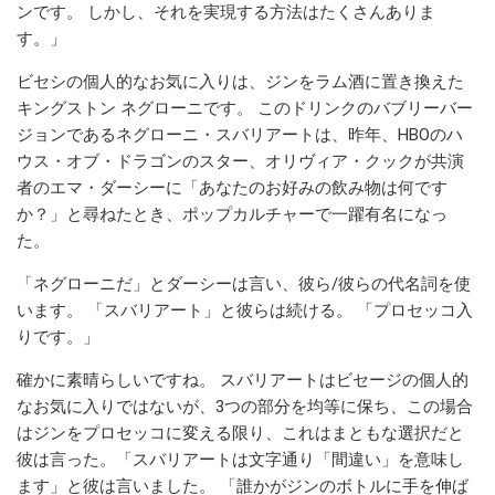
ンです。 しかし、それを実現する方法はたくさんありま
す。」
ビセシの個人的なお気に入りは、ジンをラム酒に置き換えた
キングストン ネグローニです。 このドリンクのバブリーバー
ジョンであるネグローニ・スバリアートは、昨年、HBOのハ
ウス・オブ・ドラゴンのスター、オリヴィア・クックが共演
者のエマ・ダーシーに「あなたのお好みの飲み物は何です
か？」と尋ねたとき、ポップカルチャーで一躍有名になっ
た。
「ネグローニだ」とダーシーは言い、彼ら/彼らの代名詞を使
います。 「スバリアート」と彼らは続ける。 「プロセッコ入
りです。」
確かに素晴らしいですね。 スバリアートはビセージの個人的
なお気に入りではないが、3つの部分を均等に保ち、この場合
はジンをプロセッコに変える限り、これはまともな選択だと
彼は言った。「スバリアートは文字通り「間違い」を意味し
ます」と彼は言いました。 「誰かがジンのボトルに手を伸ば