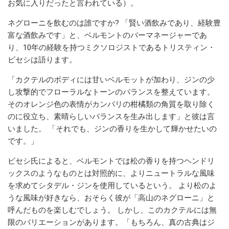
お気に入りだったと言われている）。
ネグローニを飲むのは誰ですか? 「賢い酒飲みであり、経験豊
富な酒飲みです」と、ベルモントのバーマネージャーであ
り、10年の経験を持つミクソロジストであるトリスティン・
ビセシは語ります。
「カクテルのボディには甘いベルモットが加わり、ジンの少
し攻撃的でフローラルなトーンのバランスを整えています。
そのオレンジ色の表情がカンパリの柑橘類の角質を取り除く
のに役立ち、素晴らしいバランスを生み出します」と彼は言
いました。 「それでも、ジンの香りを生かして輝かせたいの
です。」
ビセシ氏によると、ベルモントでは松の香りを持つヘンドリ
ックスのようなものとは対照的に、よりニュートラルな風味
を求めてシタデル・ジンを使用しているという。 より松のよ
うな風味が好きなら、おそらく彼が「高山のネグローニ」と
呼んだものを楽しむでしょう。 しかし、このカクテルには無
限のバリエーションがあります。「もちろん、真の古典はジ