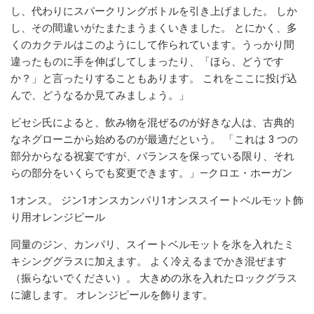
し、代わりにスパークリングボトルを引き上げました。 しか
し、その間違いがたまたまうまくいきました。 とにかく、多
くのカクテルはこのようにして作られています。うっかり間
違ったものに手を伸ばしてしまったり、「ほら、どうです
か？」と言ったりすることもあります。 これをここに投げ込
んで、どうなるか見てみましょう。」
ビセシ氏によると、飲み物を混ぜるのが好きな人は、古典的
なネグローニから始めるのが最適だという。 「これは 3 つの
部分からなる祝宴ですが、バランスを保っている限り、それ
らの部分をいくらでも変更できます。」—クロエ・ホーガン
1オンス。 ジン1オンスカンパリ1オンススイートベルモット飾
り用オレンジピール
同量のジン、カンパリ、スイートベルモットを氷を入れたミ
キシンググラスに加えます。 よく冷えるまでかき混ぜます
（振らないでください）。 大きめの氷を入れたロックグラス
に濾します。 オレンジピールを飾ります。