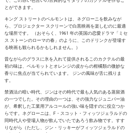
で、この赤い色合いの古典的なイタリアのカクテルを作るこ
とができます。
キング ストリートのベルモントは、ネグローニを飲みなが
ら、プロジェクター スクリーンで白黒映画を楽しむのに最適
な場所です。 （おそらく、1961 年の英国の恋愛ドラマ「ミセ
ス ストーンのローマの春」のように、このドリンクが登場す
る映画も観られるかもしれません。）
昔ながらのグラスに氷を入れて提供されるこのカクテルの最
初の味は、ベルモットとオレンジの皮からの柑橘類の微妙な
香りに焦点が当てられています。 ジンの風味が舌に残りま
す。
禁酒法の暗い時代、ジンはその時代で最も人気のある蒸留酒
の一つでした。その理由の一つは、その強力なジュニパー油
が、希釈した工業用アルコールの強い味を隠すのに役立つか
らです。ネグローニは、F・スコット・フィッツジェラルドの
同時代人や登場人物が飲んでいたであろう飲み物です。すす
りながら（ただし、ジン・リッキーがフィッツジェラルドの