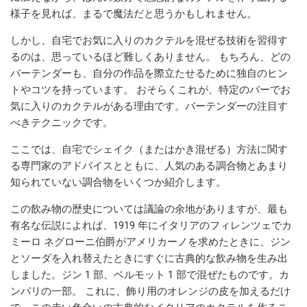
様子を見れば、まるで魔法だと思うかもしれません。
しかし、自宅でお気に入りのカクテルを混ぜる技術を習得す
るのは、思っているほど難しくありません。 もちろん、どの
バーテンダーも、自分の作品を際立たせるために独自のヒン
トやコツを持っています。 おそらくこれが、特定のバーでお
気に入りのカクテルがある理由です。バーテンダーの注目す
べきテクニックです。
ここでは、自宅でシェイク（またはかき混ぜる）方法に関す
る専門家のアドバイスとともに、人気のある調合物とあまり
知られていない調合物をいくつか紹介します。
この飲み物の歴史については議論の余地がありますが、最も
有名な伝説によれば、1919 年にイタリアのフィレンツェでカ
ミーロ ネグローニ伯爵がアメリカーノを求めたときに、ジン
とソーダを入れ替えたときにすぐに古典的な飲み物を生み出
しました。ジン 1 部、ベルモット 1 部で混ぜたものです。カ
ンパリの一部。 これに、飾り用のオレンジの皮を加えるだけ